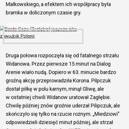
Małkowskiego, a efektem ich współpracy była
bramka w doliczonym czasie gry.
Dorde Cotra (Zagłębie) jeszcze jako
zawodnik Polonii (fot. Grzegorz Rutkowski /
iGol.pl)
Druga połowa rozpoczęła się od fatalnego strzału
Widanowa. Przez pierwsze 15 minut na Dialog
Arenie wiało nudą. Dopiero w 63. minucie bardzo
groźną akcję przeprowadziła Korona. Pilpczuk
dostał piłkę w polu karnym, minął Gliwę, ale
w ostatniej chwili Widanow uratował Zagłębie.
Chwilę później znów groźnie uderzał Pilipczuk, ale
skończyło się tylko na rzucie rożnym. „Miedziowi”
odpowiedzieli dziesięć minut później, ale strzał