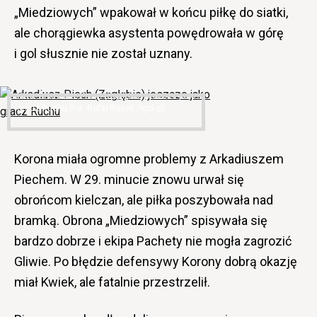
„Miedziowych” wpakował w końcu piłkę do siatki,
ale chorągiewka asystenta powędrowała w górę
i gol słusznie nie został uznany.
Arkadiusz Piech (Zagłębie) jeszcze jako
gracz Ruchu (fot. Rafał Rusek /igol.pl)
Korona miała ogromne problemy z Arkadiuszem
Piechem. W 29. minucie znowu urwał się
obrońcom kielczan, ale piłka poszybowała nad
bramką. Obrona „Miedziowych” spisywała się
bardzo dobrze i ekipa Pachety nie mogła zagrozić
Gliwie. Po błędzie defensywy Korony dobrą okazję
miał Kwiek, ale fatalnie przestrzelił.