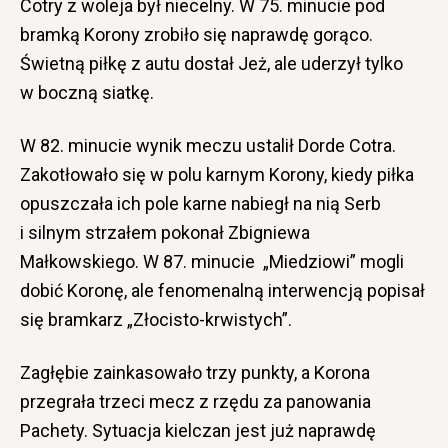
Cotry z woleja był niecelny. W 75. minucie pod
bramką Korony zrobiło się naprawdę gorąco.
Świetną piłkę z autu dostał Jeż, ale uderzył tylko
w boczną siatkę.
W 82. minucie wynik meczu ustalił Dorde Cotra.
Zakotłowało się w polu karnym Korony, kiedy piłka
opuszczała ich pole karne nabiegł na nią Serb
i silnym strzałem pokonał Zbigniewa
Małkowskiego. W 87. minucie „Miedziowi” mogli
dobić Koronę, ale fenomenalną interwencją popisał
się bramkarz „Złocisto-krwistych”.
Zagłębie zainkasowało trzy punkty, a Korona
przegrała trzeci mecz z rzędu za panowania
Pachety. Sytuacja kielczan jest już naprawdę