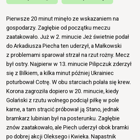
Pierwsze 20 minut minęło ze wskazaniem na
gospodarzy. Zagłębie od początku meczu
zaatakowało. Już w 2. minucie Jeż świetnie podał
do Arkadiusza Piecha ten uderzył, a Małkowski
z problemami sparował strzał na rzut rożny. Mecz
był ostry. Najpierw w 13. minucie Pilipczuk zderzył
się z Bilkiem, a kilka minut później Ukrainiec
poturbował Cotrę. W obu starciach polała się krew.
Korona zagroziła dopiero w 20. minucie, kiedy
Golański z rzutu wolnego podciął piłkę w pole
karne, a tam strącić próbował ją Stano, jednak
bramkarz lubinian był na posterunku. Zagłębie
znów zaatakowało, ale Piech uderzył obok bramki
po dobrej akcji Oleksego i Kwieka. Napastnik