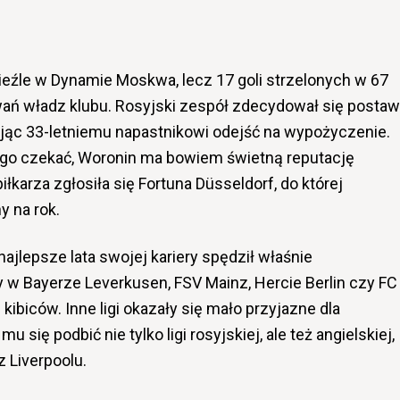
ieźle w Dynamie Moskwa, lecz 17 goli strzelonych w 67
ań władz klubu. Rosyjski zespół zdecydował się postaw
jąc 33-letniemu napastnikowi odejść na wypożyczenie.
ługo czekać, Woronin ma bowiem świetną reputację
łkarza zgłosiła się Fortuna Düsseldorf, do której
 na rok.
najlepsze lata swojej kariery spędził właśnie
w Bayerze Leverkusen, FSV Mainz, Hercie Berlin czy FC
kibiców. Inne ligi okazały się mało przyjazne dla
u się podbić nie tylko ligi rosyjskiej, ale też angielskiej,
z Liverpoolu.