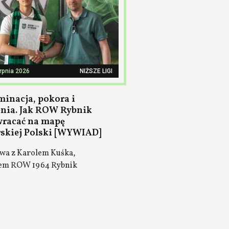
erpnia 2026
NIŻSZE LIGI
minacja, pokora i
nia. Jak ROW Rybnik
wracać na mapę
rskiej Polski [WYWIAD]
a z Karolem Kuśka,
em ROW 1964 Rybnik