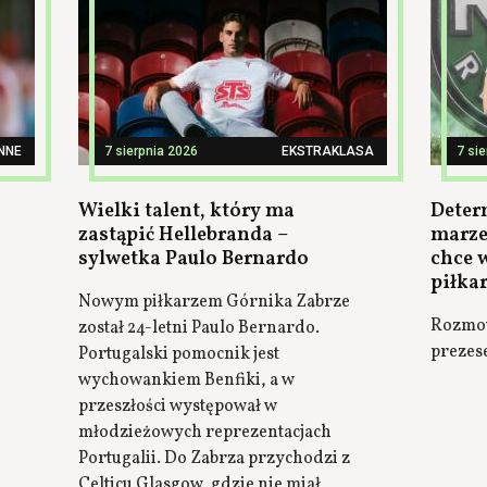
INNE
7 sierpnia 2026
EKSTRAKLASA
7 si
Wielki talent, który ma
Deter
zastąpić Hellebranda –
marze
sylwetka Paulo Bernardo
chce 
piłka
Nowym piłkarzem Górnika Zabrze
Rozmow
został 24-letni Paulo Bernardo.
prezes
Portugalski pomocnik jest
wychowankiem Benfiki, a w
przeszłości występował w
młodzieżowych reprezentacjach
Portugalii. Do Zabrza przychodzi z
Celticu Glasgow, gdzie nie miał