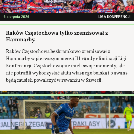
6 sierpnia 2026
LIGA KONFERENCJI
Raków Częstochowa tylko zremisował z
Hammarby.
Raków Częstochowa bezbramkowo zremisował z
Hammarby w pierwszym meczu III rundy eliminacji Ligi
Konferencji. Częstochowianie mieli swoje momenty, ale
nie potrafili wykorzystać atutu własnego boiska i o awans
będą musieli powalczyć w rewanżu w Szwecji.