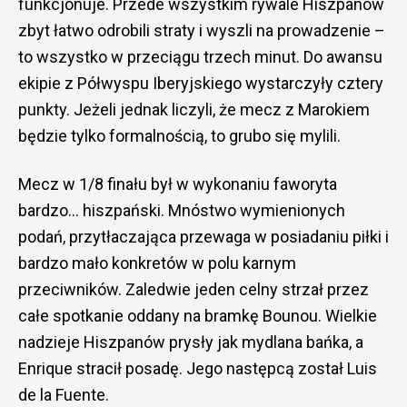
funkcjonuje. Przede wszystkim rywale Hiszpanów
zbyt łatwo odrobili straty i wyszli na prowadzenie –
to wszystko w przeciągu trzech minut. Do awansu
ekipie z Półwyspu Iberyjskiego wystarczyły cztery
punkty. Jeżeli jednak liczyli, że mecz z Marokiem
będzie tylko formalnością, to grubo się mylili.
Mecz w 1/8 finału był w wykonaniu faworyta
bardzo… hiszpański. Mnóstwo wymienionych
podań, przytłaczająca przewaga w posiadaniu piłki i
bardzo mało konkretów w polu karnym
przeciwników. Zaledwie jeden celny strzał przez
całe spotkanie oddany na bramkę Bounou. Wielkie
nadzieje Hiszpanów prysły jak mydlana bańka, a
Enrique stracił posadę. Jego następcą został Luis
de la Fuente.