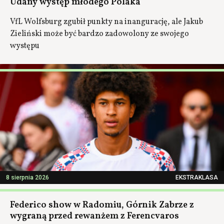
Udany występ młodego Polaka
VfL Wolfsburg zgubił punkty na inangurację, ale Jakub
Zieliński może być bardzo zadowolony ze swojego
występu
8 sierpnia 2026
EKSTRAKLASA
Federico show w Radomiu, Górnik Zabrze z
wygraną przed rewanżem z Ferencvaros