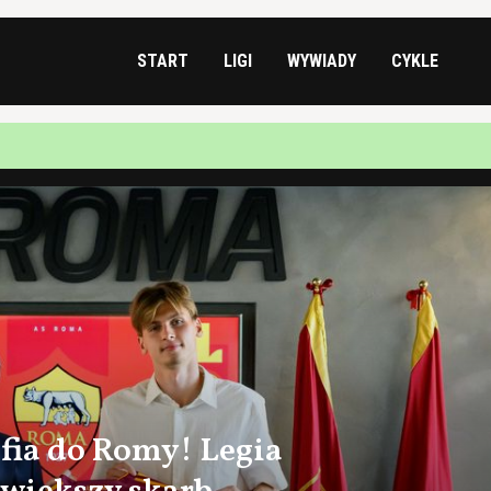
START
LIGI
WYWIADY
CYKLE
afia do Romy! Legia