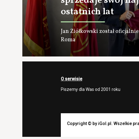
sprzedaje swój na
ostatnich lat
Jan Ziółkowski został oficjal
Roma
O serwisie
Piszemy dla Was od 2001 roku
Copyright © by iGol.pl. Wszelkie p