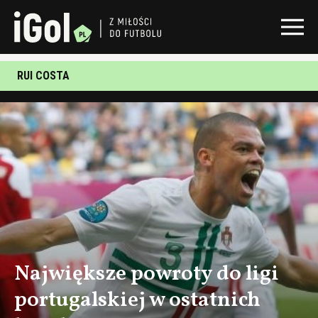
RUI COSTA
Największe powroty do ligi
portugalskiej w ostatnich