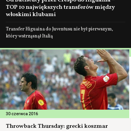
Od Batistuty przez Crespo do Higuaina –
TOP 10 największych transferów między
włoskimi klubami
Transfer Higuaina do Juventusu nie był pierwszym,
który wstrząsnął Italią
30 czerwca 2016
Throwback Thursday: grecki koszmar