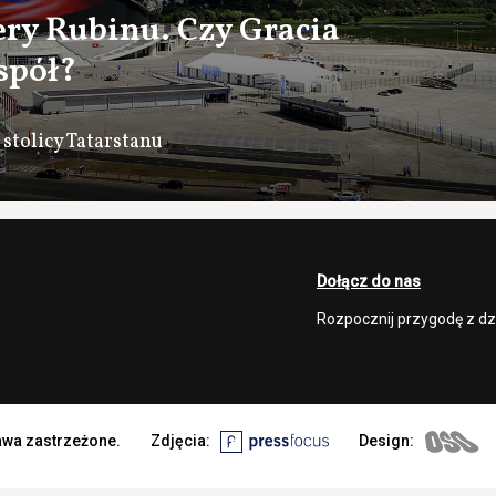
ery Rubinu. Czy Gracia
spół?
 stolicy Tatarstanu
Dołącz do nas
Rozpocznij przygodę z d
rawa zastrzeżone.
Zdjęcia:
Design: