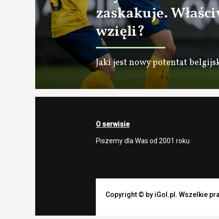
zaskakuje. Właściw
wzięli?
Jaki jest nowy potentat belgijsk
O serwisie
Piszemy dla Was od 2001 roku
Copyright © by iGol.pl. Wszelkie p