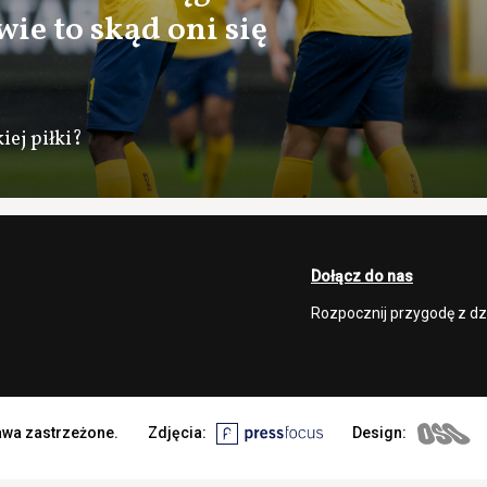
ie to skąd oni się
iej piłki?
Dołącz do nas
Rozpocznij przygodę z d
rawa zastrzeżone.
Zdjęcia:
Design: