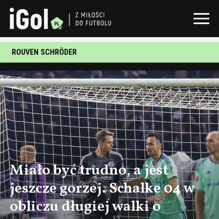
ROUVEN SCHRÖDER
Miało być trudno, a jest
jeszcze gorzej. Schalke 04 w
obliczu długiej walki o