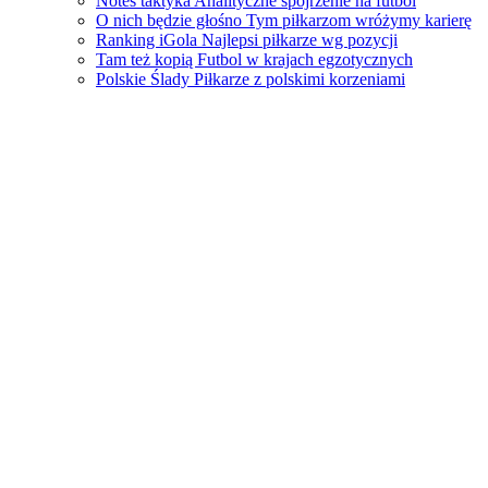
Notes taktyka
Analityczne spojrzenie na futbol
O nich będzie głośno
Tym piłkarzom wróżymy karierę
Ranking iGola
Najlepsi piłkarze wg pozycji
Tam też kopią
Futbol w krajach egzotycznych
Polskie Ślady
Piłkarze z polskimi korzeniami