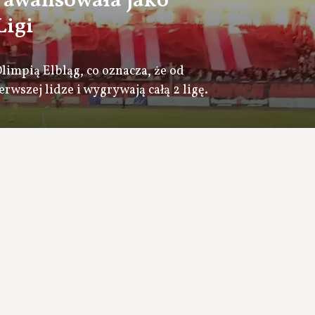
 awansowała jako
Ligi
impią Elbląg, co oznacza, że od
rwszej lidze i wygrywają całą 2 ligę.