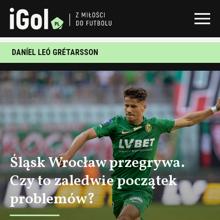
DANÍEL LEÓ GRÉTARSSON
Śląsk Wrocław przegrywa.
Czy to zaledwie początek
problemów?