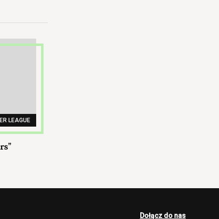
ER LEAGUE
rs”
Dołącz do nas