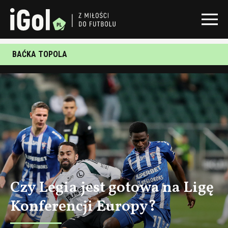
BAĆKA TOPOLA
Czy Legia jest gotowa na Ligę
Konferencji Europy?