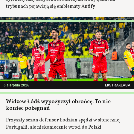
trybunach pojawiają się emblematy Antify
6 sierpnia 2026
EKSTRAKLASA
Widzew Łódź wypożyczył obrońcę. To nie
koniec pożegnań
Przyszły sezon defensor Łodzian spędzi w słonecznej
Portugalii, ale niekoniecznie wróci do Polski