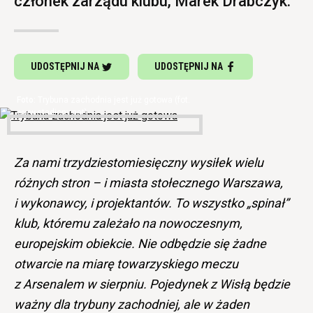
członek zarządu klubu, Marek Drabczyk.
UDOSTĘPNIJ NA
UDOSTĘPNIJ NA
Trybuna zachodnia jest już gotowa (fot.
www.stadiony.net)
Za nami trzydziestomiesięczny wysiłek wielu
różnych stron – i miasta stołecznego Warszawa,
i wykonawcy, i projektantów. To wszystko „spinał”
klub, któremu zależało na nowoczesnym,
europejskim obiekcie. Nie odbędzie się żadne
otwarcie na miarę towarzyskiego meczu
z Arsenalem w sierpniu. Pojedynek z Wisłą będzie
ważny dla trybuny zachodniej, ale w żaden