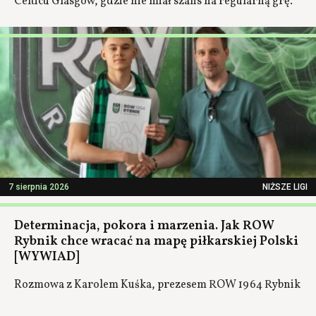
Celticu Glasgow, gdzie nie miał szans na regularną grę.
7 sierpnia 2026
NIŻSZE LIGI
Determinacja, pokora i marzenia. Jak ROW
Rybnik chce wracać na mapę piłkarskiej Polski
[WYWIAD]
Rozmowa z Karolem Kuśka, prezesem ROW 1964 Rybnik