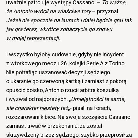
uważnie patroluje występy Cassano. –
To ważne,
że Antonio wrócił na właściwe tory
– przyznał.
Jeżeli nie spocznie na laurach i dalej będzie grał tak
jak gra teraz, wkrótce zobaczycie go znowu
w mojej reprezentacji.
I wszystko byłoby cudownie, gdyby nie incydent
z wtorkowego meczu 26. kolejki Serie A z Torino.
Nie potrafiąc uszanować decyzji sędziego
o ukaranie go czerwoną kartką i zamiast z pokorą
opuścić boisko, Antonio rzucił arbitra koszulką
i wyzwał od najgorszych. „
Umiejętności te same,
ale charakter niestety też
„- pisali na forach,
rozczarowani kibice. Na swoje szczęście Cassano
zamiast trwać w przekonaniu, że został
skrzywdzony przez sędziego, szybko przeprosił za