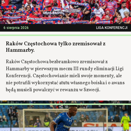
6 sierpnia 2026
LIGA KONFERENCJI
Raków Częstochowa tylko zremisował z
Hammarby.
Raków Częstochowa bezbramkowo zremisował z
Hammarby w pierwszym meczu III rundy eliminacji Ligi
Konferencji. Częstochowianie mieli swoje momenty, ale
nie potrafili wykorzystać atutu własnego boiska i o awans
będą musieli powalczyć w rewanżu w Szwecji.