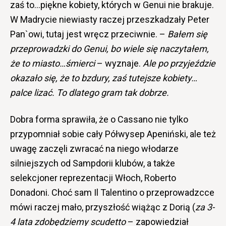
zaś to…piękne kobiety, których w Genui nie brakuje.
W Madrycie niewiasty raczej przeszkadzały Peter
Pan`owi, tutaj jest wręcz przeciwnie. –
Bałem się
przeprowadzki do Genui, bo wiele się naczytałem,
że to miasto…śmierci
– wyznaje.
Ale po przyjeździe
okazało się, że to bzdury, zaś tutejsze kobiety…
palce lizać. To dlatego gram tak dobrze.
Dobra forma sprawiła, że o Cassano nie tylko
przypomniał sobie cały Półwysep Apeniński, ale też
uwagę zaczęli zwracać na niego włodarze
silniejszych od Sampdorii klubów, a także
selekcjoner reprezentacji Włoch, Roberto
Donadoni. Choć sam Il Talentino o przeprowadzcce
mówi raczej mało, przyszłość wiążąc z Dorią (
za 3-
4 lata zdobędziemy scudetto
– zapowiedział