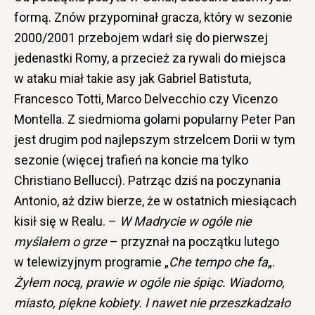
formą. Znów przypominał gracza, który w sezonie
2000/2001 przebojem wdarł się do pierwszej
jedenastki Romy, a przecież za rywali do miejsca
w ataku miał takie asy jak Gabriel Batistuta,
Francesco Totti, Marco Delvecchio czy Vicenzo
Montella. Z siedmioma golami popularny Peter Pan
jest drugim pod najlepszym strzelcem Dorii w tym
sezonie (więcej trafień na koncie ma tylko
Christiano Bellucci). Patrząc dziś na poczynania
Antonio, aż dziw bierze, że w ostatnich miesiącach
kisił się w Realu. –
W Madrycie w ogóle nie
myślałem o grze
– przyznał na początku lutego
w telewizyjnym programie „
Che tempo che fa
„.
Żyłem nocą, prawie w ogóle nie śpiąc. Wiadomo,
miasto, piękne kobiety. I nawet nie przeszkadzało