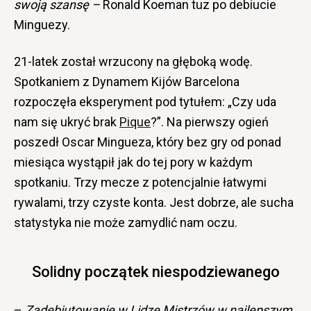
swoją szansę –
Ronald Koeman tuz po debiucie
Minguezy.
21-latek został wrzucony na głęboką wodę.
Spotkaniem z Dynamem Kijów Barcelona
rozpoczęła eksperyment pod tytułem: „Czy uda
nam się ukryć brak
Pique
?”. Na pierwszy ogień
poszedł Oscar Mingueza, który bez gry od ponad
miesiąca wystąpił jak do tej pory w każdym
spotkaniu. Trzy mecze z potencjalnie łatwymi
rywalami, trzy czyste konta. Jest dobrze, ale sucha
statystyka nie może zamydlić nam oczu.
Solidny początek niespodziewanego
–
Zadebiutowanie
w Lidze Mistrzów w najlepszym