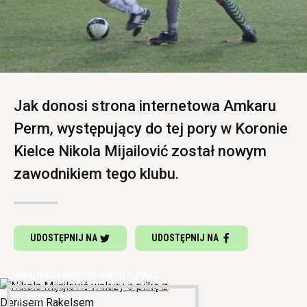
Jak donosi strona internetowa Amkaru
Perm, występujący do tej pory w Koronie
Kielce Nikola Mijailović został nowym
zawodnikiem tego klubu.
UDOSTĘPNIJ NA
UDOSTĘPNIJ NA
Nikola Mijajlović walczy o piłkę z
Denisem Rakelsem (fot. Mikołaj Olszewski /
iGol.pl)