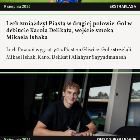
9 sierpnia 2026
EKSTRAKLASA
Lech zmiażdżył Piasta w drugiej połowie. Gol w
debiucie Karola Delikata, wejście smoka
Mikaela Ishaka
Lech Poznań wygrał 3:0 z Piastem Gliwice. Gole strzelali
Mikael Ishak, Karol Delikat i Allahyar Sayyadmanesh
9 sierpnia 2026
SWISS SUPER LEAGUE