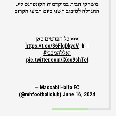
משחקי הבית במוקדמות הקונפרנס ליג.
ההגרלה לסיבוב השני ביום רביעי הקרוב
כל הפרטים כאן >>>
https://t.co/36FlgDkyaV
📱 |
#יאללהמכבי
pic.twitter.com/lXoo9shTcI
— Maccabi Haifa FC
(@mhfootballclub)
June 16, 2024