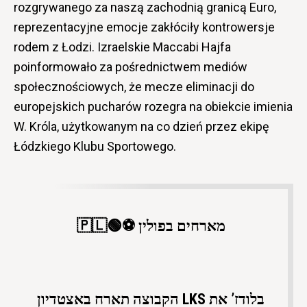
rozgrywanego za naszą zachodnią granicą Euro,
reprezentacyjne emocje zakłóciły kontrowersje
rodem z Łodzi. Izraelskie Maccabi Hajfa
poinformowało za pośrednictwem mediów
społecznościowych, że mecze eliminacji do
europejskich pucharów rozegra na obiekcie imienia
W. Króla, użytkowanym na co dzień przez ekipę
Łódzkiego Klubu Sportowego.
מארחים בפולין ⚽️🟢🇵🇱
הקבוצה תארח באצטדיון LKS בלודז’ את