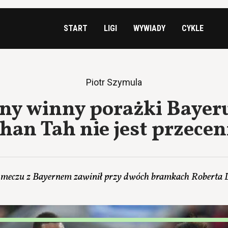
START
LIGI
WYWIADY
CYKLE
Piotr Szymula
ny winny porażki Bayeru
han Tah nie jest przece
 meczu z Bayernem zawinił przy dwóch bramkach Roberta