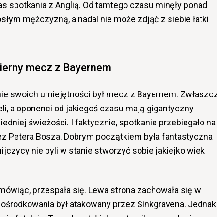
as spotkania z Anglią. Od tamtego czasu minęły ponad
rosłym mężczyzną, a nadal nie może zdjąć z siebie łatki
ierny mecz z Bayernem
ie swoich umiejętności był mecz z Bayernem. Zwłaszc
eli, a oponenci od jakiegoś czasu mają gigantyczny
niej świeżości. I faktycznie, spotkanie przebiegało na
ez Petera Bosza. Dobrym początkiem była fantastyczna
jczycy nie byli w stanie stworzyć sobie jakiejkolwiek
mówiąc, przespała się. Lewa strona zachowała się w
ośrodkowania był atakowany przez Sinkgravena. Jednak