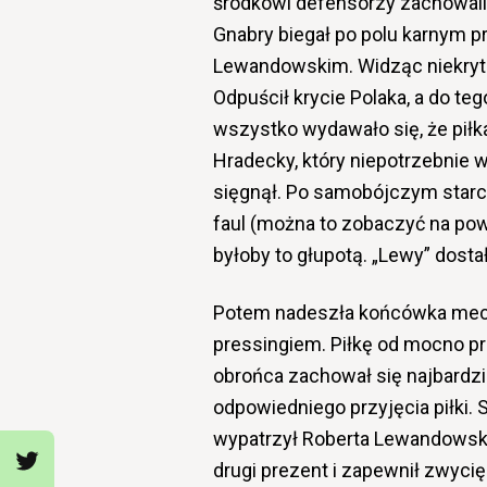
środkowi defensorzy zachowali si
Gnabry biegał po polu karnym p
Lewandowskim. Widząc niekryteg
Odpuścił krycie Polaka, a do te
wszystko wydawało się, że piłka
Hradecky, który niepotrzebnie wy
sięgnął. Po samobójczym star
faul (można to zobaczyć na powt
byłoby to głupotą. „Lewy” dosta
Potem nadeszła końcówka mec
pressingiem. Piłkę od mocno p
obrońca zachował się najbardzie
odpowiedniego przyjęcia piłki.
wypatrzył Roberta Lewandowski
drugi prezent i zapewnił zwyci