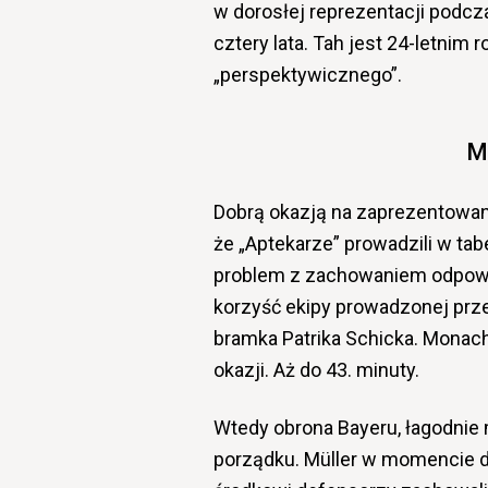
w dorosłej reprezentacji podcz
cztery lata. Tah jest 24-letnim 
„perspektywicznego”.
M
Dobrą okazją na zaprezentowan
że „Aptekarze” prowadzili w tab
problem z zachowaniem odpowied
korzyść ekipy prowadzonej prz
bramka Patrika Schicka. Monachi
okazji. Aż do 43. minuty.
Wtedy obrona Bayeru, łagodnie 
porządku. Müller w momencie d