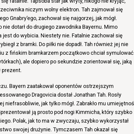
ę fatalnie. Tapsoba stał jak wryty, nikogo nie kryjąc,
rzeciwnika niczym wolny elektron. Tah zajmował się
o Gnabry’ego, zachował się najgorzej, jak mógł.
go nie dotarł do drugiego zawodnika Bayernu. Mimo
 jest do wybicia. Niestety nie. Fatalnie zachował się
biegł z bramki. Do piłki nie dopadł. Tah również jej nie
ciu z fińskim bramkarzem początkowo chciał symulować
órkach), ale dopiero po sekundzie zorientował się, jaką
ł prezent.
zu. Bayern zaatakował oponentów ostrzejszym
ressowanego Dragovicia dostał Jonathan Tah. Rosły
j niefrasobliwie, jak tylko mógł. Zabrakło mu umiejętnoś
 Sprezentował ją prosto pod nogi Kimmicha, który szybko
ego. Polak, jak to ma w zwyczaju, szybko wykorzystał
ęstwo swojej drużynie. Tymczasem Tah okazał się