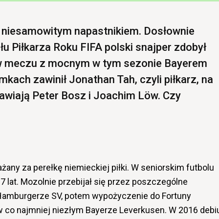
 niesamowitym napastnikiem. Dosłownie
łu Piłkarza Roku FIFA polski snajper zdobył
 w meczu z mocnym w tym sezonie Bayerem
kach zawinił Jonathan Tah, czyli piłkarz, na
awiają Peter Bosz i Joachim Löw. Czy
ażany za perełkę niemieckiej piłki. W seniorskim futbolu
7 lat. Mozolnie przebijał się przez poszczególne
w Hamburgerze SV, potem wypożyczenie do Fortuny
 w co najmniej niezłym Bayerze Leverkusen. W 2016 debi