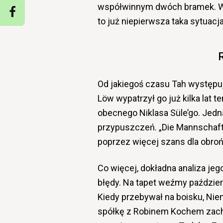
współwinnym dwóch bramek. W 
to już niepierwsza taka sytuacja
Od jakiegoś czasu Tah występu
Löw wypatrzył go już kilka lat 
obecnego Niklasa Süle’go. Jedna
przypuszczeń. „Die Mannschaft
poprzez więcej szans dla obroń
Co więcej, dokładna analiza je
błędy. Na tapet weźmy paździer
Kiedy przebywał na boisku, Nie
spółkę z Robinem Kochem zach