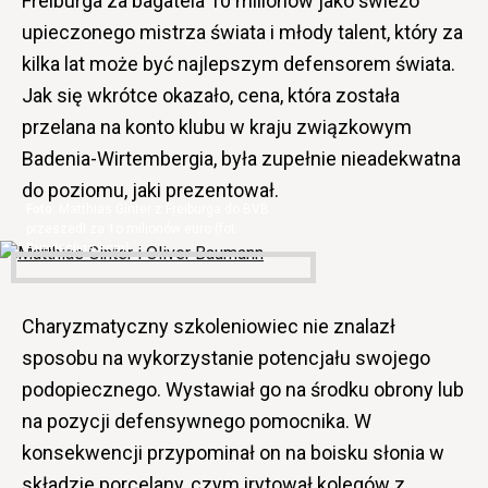
Freiburga za bagatela 10 milionów jako świeżo
upieczonego mistrza świata i młody talent, który za
kilka lat może być najlepszym defensorem świata.
Jak się wkrótce okazało, cena, która została
przelana na konto klubu w kraju związkowym
Badenia-Wirtembergia, była zupełnie nieadekwatna
do poziomu, jaki prezentował.
Matthias Ginter z Freiburga do BVB
przeszedł za 1o milionów euro (fot.
Bundesliga.com)
Charyzmatyczny szkoleniowiec nie znalazł
sposobu na wykorzystanie potencjału swojego
podopiecznego. Wystawiał go na środku obrony lub
na pozycji defensywnego pomocnika. W
konsekwencji przypominał on na boisku słonia w
składzie porcelany, czym irytował kolegów z