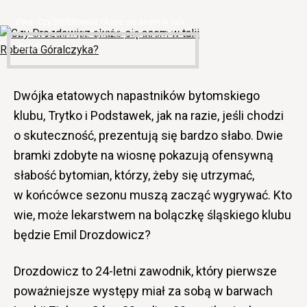
Czy Drozdowicz okaże się asem w talii
Roberta Góralczyka? (fot. Filip Susmanek/
iGol.pl)
Dwójka etatowych napastników bytomskiego
klubu, Trytko i Podstawek, jak na razie, jeśli chodzi
o skuteczność, prezentują się bardzo słabo. Dwie
bramki zdobyte na wiosnę pokazują ofensywną
słabość bytomian, którzy, żeby się utrzymać,
w końcówce sezonu muszą zacząć wygrywać. Kto
wie, może lekarstwem na bolączkę śląskiego klubu
będzie Emil Drozdowicz?
Drozdowicz to 24-letni zawodnik, który pierwsze
poważniejsze występy miał za sobą w barwach