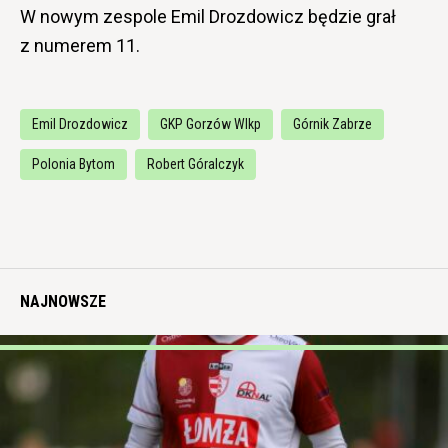
W nowym zespole Emil Drozdowicz będzie grał
z numerem 11.
Emil Drozdowicz
GKP Gorzów Wlkp
Górnik Zabrze
Polonia Bytom
Robert Góralczyk
NAJNOWSZE