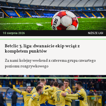
10 sierpnia 2026
NIŻSZE LIGI
Betclic 3. liga: dwanaście ekip wciąż z
kompletem punktów
Za nami kolejny weekend z czterema grupa czwartego
poziomu rozgrywkowego