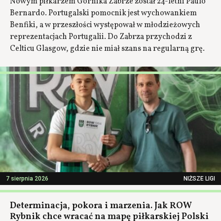
Nowym piłkarzem Górnika Zabrze został 24-letni Paulo
Bernardo. Portugalski pomocnik jest wychowankiem
Benfiki, a w przeszłości występował w młodzieżowych
reprezentacjach Portugalii. Do Zabrza przychodzi z
Celticu Glasgow, gdzie nie miał szans na regularną grę.
7 sierpnia 2026
NIŻSZE LIGI
Determinacja, pokora i marzenia. Jak ROW
Rybnik chce wracać na mapę piłkarskiej Polski