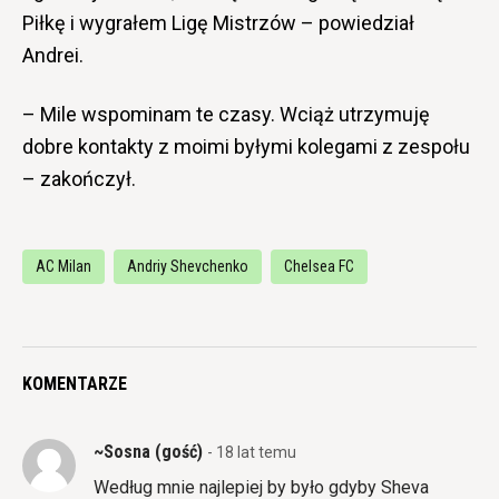
Piłkę i wygrałem Ligę Mistrzów – powiedział
Andrei.
– Mile wspominam te czasy. Wciąż utrzymuję
dobre kontakty z moimi byłymi kolegami z zespołu
– zakończył.
AC Milan
Andriy Shevchenko
Chelsea FC
KOMENTARZE
~Sosna (gość)
- 18 lat temu
Według mnie najlepiej by było gdyby Sheva