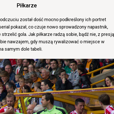
Piłkarze
odczuciu został dość mocno podkreślony ich portret
erial pokazał, co czuje nowo sprowadzony napastnik,
trzelić gola. Jak piłkarze radzą sobie, bądź nie, z presj
 siebie nawzajem, gdy muszą rywalizować o miejsce w
 na samym dole tabeli.