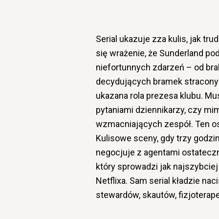
Serial ukazuje zza kulis, jak t
się wrażenie, że Sunderland po
niefortunnych zdarzeń – od bra
decydujących bramek stracony
ukazana rola prezesa klubu. Mu
pytaniami dziennikarzy, czy m
wzmacniających zespół. Ten ost
Kulisowe sceny, gdy trzy godz
negocjuje z agentami ostatecz
który sprowadzi jak najszybciej 
Netflixa. Sam serial kładzie na
stewardów, skautów, fizjoterap