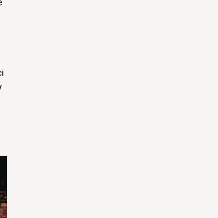
e
i
y
j