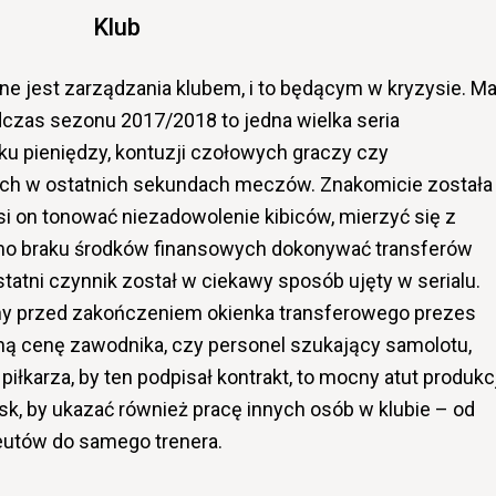
Klub
rudne jest zarządzania klubem, i to będącym w kryzysie. M
dczas sezonu 2017/2018 to jedna wielka seria
ku pieniędzy, kontuzji czołowych graczy czy
ch w ostatnich sekundach meczów. Znakomicie została
si on tonować niezadowolenie kibiców, mierzyć się z
imo braku środków finansowych dokonywać transferów
atni czynnik został w ciekawy sposób ujęty w serialu.
iny przed zakończeniem okienka transferowego prezes
ną cenę zawodnika, czy personel szukający samolotu,
piłkarza, by ten podpisał kontrakt, to mocny atut produkc
cisk, by ukazać również pracę innych osób w klubie – od
eutów do samego trenera.