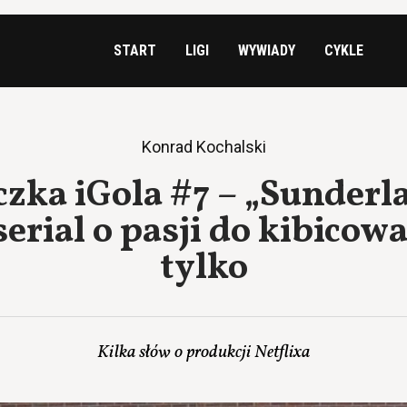
START
LIGI
WYWIADY
CYKLE
Konrad Kochalski
czka iGola #7 – „Sunderl
serial o pasji do kibicowa
tylko
Kilka słów o produkcji Netflixa