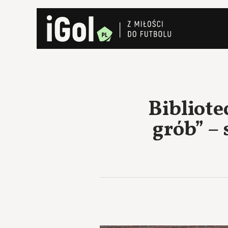
Bibliote
grób” – 