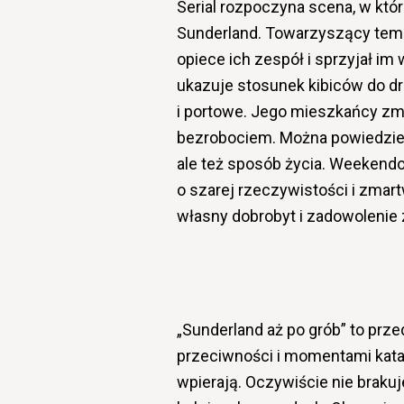
Serial rozpoczyna scena, w któ
Sunderland. Towarzyszący temu 
opiece ich zespół i sprzyjał i
ukazuje stosunek kibiców do dr
i portowe. Jego mieszkańcy zma
bezrobociem. Można powiedzieć, 
ale też sposób życia. Weekend
o szarej rzeczywistości i zmartw
własny dobrobyt i zadowolenie 
„Sunderland aż po grób” to prz
przeciwności i momentami kata
wpierają. Oczywiście nie brak