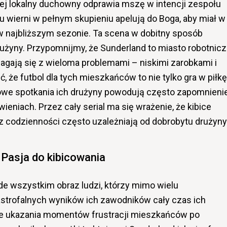
rej lokalny duchowny odprawia mszę w intencji zespołu
wierni w pełnym skupieniu apelują do Boga, aby miał w
m w najbliższym sezonie. Ta scena w dobitny sposób
użyny. Przypomnijmy, że Sunderland to miasto robotnic
gają się z wieloma problemami – niskimi zarobkami i
że futbol dla tych mieszkańców to nie tylko gra w piłkę
owe spotkania ich drużyny powodują często zapomnieni
ieniach. Przez cały serial ma się wrażenie, że kibice
z codzienności często uzależniają od dobrobytu drużyny
Pasja do kibicowania
ede wszystkim obraz ludzi, którzy mimo wielu
strofalnych wyników ich zawodników cały czas ich
uje ukazania momentów frustracji mieszkańców po