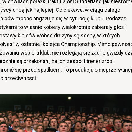
w chwilach porażki traktują oni Sunderland jak niesforn
yscy chcą jak najlepiej. Co ciekawe, w ciągu całego
kibiców mocno angażuje się w sytuację klubu. Podczas
kami to właśnie kobiety wielokrotnie zabierały głos i
ostawy kibiców wobec drużyny są sceny, w których
Wolves” w ostatniej kolejce Championship. Mimo pewnośc
waniu wspiera klub, nie rozlegają się żadne gwizdy cz
znie są przekonani, że ich zespół i trener zrobili
hronić się przed spadkiem. To produkcja o nieprzerwane
mo przeciwności.