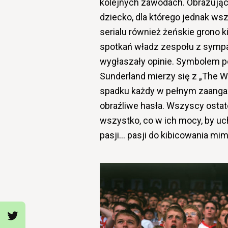
kolejnych zawodach. Obrazując, 
dziecko, dla którego jednak wsz
serialu również żeńskie grono 
spotkań władz zespołu z sympaty
wygłaszały opinie. Symbolem p
Sunderland mierzy się z „The 
spadku każdy w pełnym zaangażo
obraźliwe hasła. Wszyscy ostatec
wszystko, co w ich mocy, by uc
pasji… pasji do kibicowania mi