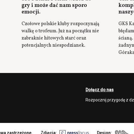
gry i może dać nam sporo
kompl
emocji.
naszy
Czołowe polskie kluby rozpoczynają
GKS Kat
walkę o trofeum. Już na początku nie
błędam
zabraknie hitowych starć oraz
ścianą.
potencjalnych niespodzianek.
żadnym
Górak
Dołącz do nas
Rozpocznij przygodę z d
rawa zastrzeżone.
Zdjęcia:
Design: