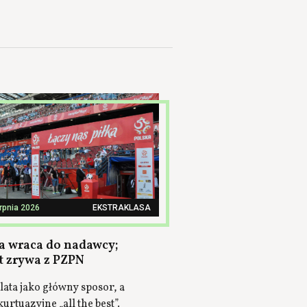
erpnia 2026
EKSTRAKLASA
a wraca do nadawcy;
t zrywa z PZPN
lata jako główny sposor, a
urtuazyjne „all the best”.