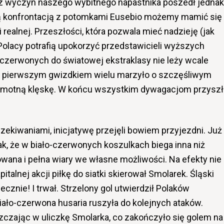
z wyczyn naszego wybitnego napastnika poszedł jednak
ą konfrontacją z potomkami Eusebio możemy mamić się
i realnej. Przeszłości, która pozwala mieć nadzieję (jak
 Polacy potrafią upokorzyć przedstawicieli wyższych
ło-czerwonych do światowej ekstraklasy nie leży wcale
ż pierwszym gwizdkiem wielu marzyło o szczęśliwym
sromotną klęskę. W końcu wszystkim dywagacjom przysz
zekiwaniami, inicjatywę przejęli bowiem przyjezdni. Już
k, że w biało-czerwonych koszulkach biega inna niż
ana i pełna wiary we własne możliwości. Na efekty nie
pitalnej akcji piłkę do siatki skierował Smolarek. Śląski
cznie! I trwał. Strzelony gol utwierdził Polaków
biało-czerwona husaria ruszyła do kolejnych ataków.
zczając w uliczkę Smolarka, co zakończyło się golem na