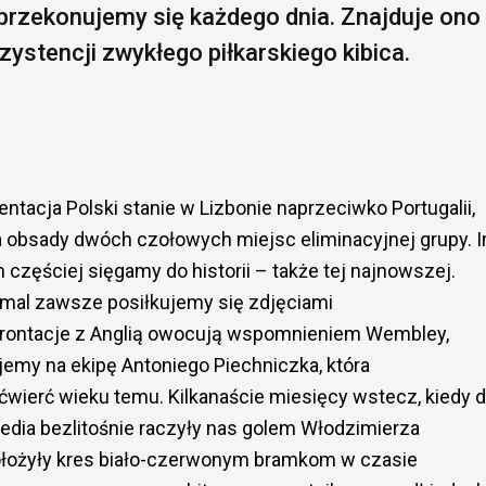
przekonujemy się każdego dnia. Znajduje ono
ystencji zwykłego piłkarskiego kibica.
zentacja Polski stanie w Lizbonie naprzeciwko Portugalii,
a obsady dwóch czołowych miejsc eliminacyjnej grupy. 
ym częściej sięgamy do historii – także tej najnowszej.
al zawsze posiłkujemy się zdjęciami
frontacje z Anglią owocują wspomnieniem Wembley,
jemy na ekipę Antoniego Piechniczka, która
 ćwierć wieku temu. Kilkanaście miesięcy wstecz, kiedy 
media bezlitośnie raczyły nas golem Włodzimierza
 położyły kres biało-czerwonym bramkom w czasie