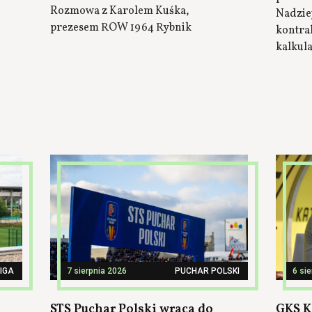
Rozmowa z Karolem Kuśka,
Nadzie
prezesem ROW 1964 Rybnik
kontrak
kalkul
LIGA
7 sierpnia 2026
PUCHAR POLSKI
6 si
STS Puchar Polski wraca do
GKS K