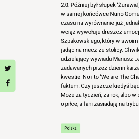
2:0. Później był słupek ‘Żurawia
w samej końcówce Nuno Gomes s
czasu na wyrównanie już jednak
wciąż wywołuje dreszcz emocji
Szpakowskiego, który w swoim s
jadąc na mecz ze stolicy. Chwi
udzielający wywiadu Mariusz Le
zadawanych przez dziennikarza
kwestie. No i to 'We are The Ch
faktem. Czy jeszcze kiedyś bę
Może za tydzień, za rok, albo w 
o piłce, a fani zasiadają na tryb
Polska