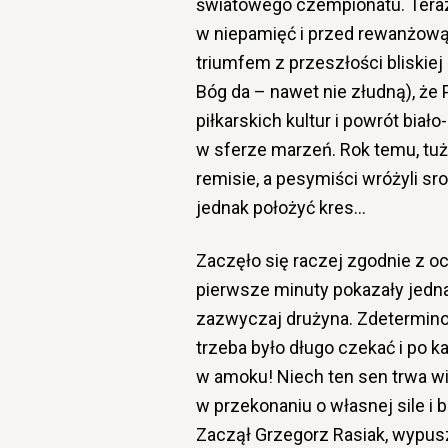
światowego czempionatu. Tera
w niepamięć i przed rewanżow
triumfem z przeszłości bliskiej 
Bóg da – nawet nie złudną), że
piłkarskich kultur i powrót bia
w sferze marzeń. Rok temu, tu
remisie, a pesymiści wróżyli 
jednak położyć kres…
Zaczęło się raczej zgodnie z oc
pierwsze minuty pokazały jedna
zazwyczaj drużyna. Zdeterminow
trzeba było długo czekać i po ka
w amoku! Niech ten sen trwa wie
w przekonaniu o własnej sile i 
Zaczął Grzegorz Rasiak, wypus