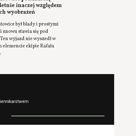
etnie inaczej względem
ch wyobrażeń
owice był blady i prostymi
i znowu stawia się pod
 Ten wyjazd nie wyszedł w
 elemencie ekipie Rafała
a
ziennikarstwem