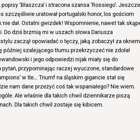
’, popisy ‘Błaszcza’ i stracona szansa ‘Rossiego’. Jeszcz
zczęśliwie uratował portugalski honor, los gościom
 nie dał. Ostatni gwizdek! Wspomnienie, nawet tak skąpe
. Do dziś brzmią mi w uszach słowa Dariusza
tylu zaczął opowiadać o tęczy, jaką zobaczył za oknem
lę później szalejącego tłumu przekrzyczeć nie zdołał
wandowski i jego odpowiedzi nijak miały się do
 pytań, przypominając raczej wyuczone, standardowe
ampions’ w tle… Triumf na śląskim gigancie stał się
dzie nam dane przeżyć coś tak wspaniałego? Nie wiem.
ogóle. Ale właśnie dla takich chwil dziennikarze piszą
unach. Dla takich chwil zostaje się kibicem.