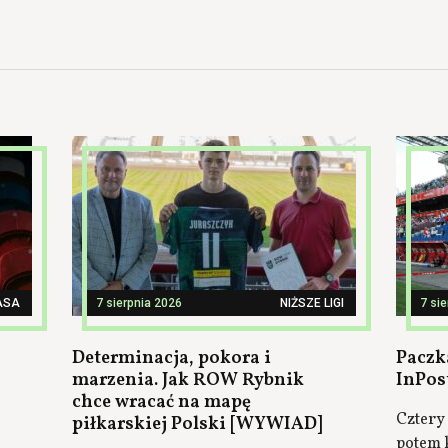
ASA
7 sierpnia 2026
NIŻSZE LIGI
7 si
Determinacja, pokora i
Paczk
marzenia. Jak ROW Rybnik
InPos
chce wracać na mapę
Cztery 
piłkarskiej Polski [WYWIAD]
potem k