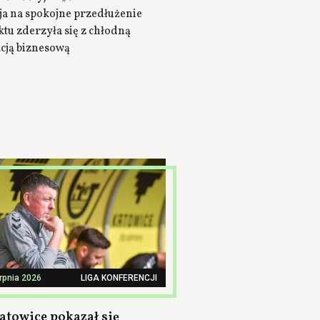
ja na spokojne przedłużenie
tu zderzyła się z chłodną
acją biznesową
erpnia 2026
LIGA KONFERENCJI
atowice pokazał się