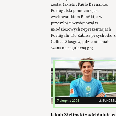
został 24-letni Paulo Bernardo.
Portugalski pomocnik jest
wychowankiem Benfiki, a w
przeszłości występował w
młodzieżowych reprezentacjach
Portugalii. Do Zabrza przychodzi z
Celticu Glasgow, gdzie nie miał
szans na regularną grę.
7 sierpnia 2026
2. BUNDES
Jakub Zieliński zadebiutuje w