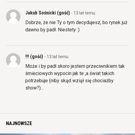
Jakub Sośnicki (gość)
- 13 lat temu
Dobrze, że nie Ty o tym decydujesz, bo rynek już
dawno by padł. Niestety :)
!!! (gość)
- 13 lat temu
Może i by padł skoro jestem przeciwnikiem tak
śmieciowych wypocin jak te ,a świat takich
potrzebuje (niby skąd wziął się chociażby
show?)...
NAJNOWSZE