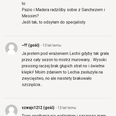
to
Pazio i Madera radziliby sobie z Sanchezem i
Messim?
Jeśli tak, to odsyłam do specjalisty.
~!!! (gość)
- 13 lat temu
Ja jestem pod wrażeniem Lechii gdyby tak grała
przez cały sezon to mistrz murowany... Wysoki
pressing raczej brak głupich strat no i świetne
klepki! Moim zdaniem to Lechia zasłużyła na
zwycięstwo, no ale niestety brakowało
szczęścia...
szwajc1212 (gość)
- 13 lat temu
Tego spotkania nie widziałem i szczerze mam