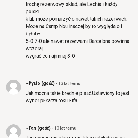
trochę rezerwowy skład, ale Lechia i każdy
polski
klub może pomarzyć o nawet takich rezerwach.
Może na Camp Nou inaczej by to wyglądało i
byłoby
5-0 7-0 ale nawet rezerwami Barcelona powinna
wczoraj
wygrać co najmniej 3-0
~Pysio (gość)
- 13 lat temu
Jak można takie brednie pisać.Ustawiony to jest
wybór piłkarza roku Fifa.
~Fan (gość)
- 13 lat temu
Ten serwis się stacza, nie które artykuły są na