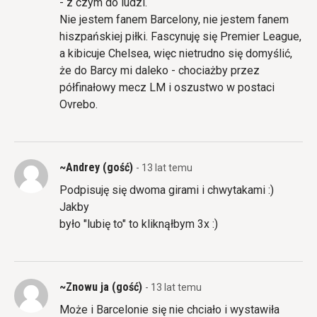
- z czym do ludzi.
Nie jestem fanem Barcelony, nie jestem fanem
hiszpańskiej piłki. Fascynuję się Premier League,
a kibicuje Chelsea, więc nietrudno się domyślić,
że do Barcy mi daleko - chociażby przez
półfinałowy mecz LM i oszustwo w postaci
Ovrebo.
~Andrey (gość)
- 13 lat temu
Podpisuję się dwoma girami i chwytakami :)
Jakby
było "lubię to" to kliknąłbym 3x :)
~Znowu ja (gość)
- 13 lat temu
Może i Barcelonie się nie chciało i wystawiła