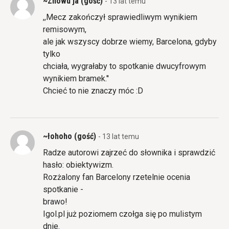
~Znowu ja (gość)
- 13 lat temu
,,Mecz zakończył sprawiedliwym wynikiem
remisowym,
ale jak wszyscy dobrze wiemy, Barcelona, gdyby
tylko
chciała, wygrałaby to spotkanie dwucyfrowym
wynikiem bramek.''
Chcieć to nie znaczy móc :D
~łohoho (gość)
- 13 lat temu
Radze autorowi zajrzeć do słownika i sprawdzić
hasło: obiektywizm.
Rozżalony fan Barcelony rzetelnie ocenia
spotkanie -
brawo!
Igol.pl już poziomem czołga się po mulistym
dnie.