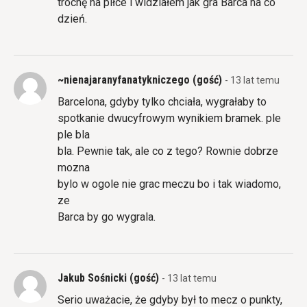
trochę na piłce i widziałem jak gra Barca na co
dzień.
~nienajaranyfanatykniczego (gość)
- 13 lat temu
Barcelona, gdyby tylko chciała, wygrałaby to
spotkanie dwucyfrowym wynikiem bramek. ple
ple bla
bla. Pewnie tak, ale co z tego? Rownie dobrze
mozna
bylo w ogole nie grac meczu bo i tak wiadomo,
ze
Barca by go wygrala.
Jakub Sośnicki (gość)
- 13 lat temu
Serio uważacie, że gdyby był to mecz o punkty,