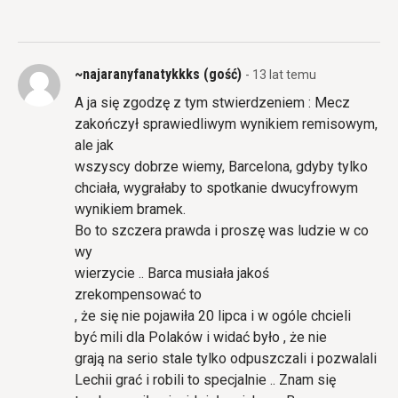
~najaranyfanatykkks (gość)
- 13 lat temu
A ja się zgodzę z tym stwierdzeniem : Mecz
zakończył sprawiedliwym wynikiem remisowym,
ale jak
wszyscy dobrze wiemy, Barcelona, gdyby tylko
chciała, wygrałaby to spotkanie dwucyfrowym
wynikiem bramek.
Bo to szczera prawda i proszę was ludzie w co
wy
wierzycie .. Barca musiała jakoś
zrekompensować to
, że się nie pojawiła 20 lipca i w ogóle chcieli
być mili dla Polaków i widać było , że nie
grają na serio stale tylko odpuszczali i pozwalali
Lechii grać i robili to specjalnie .. Znam się