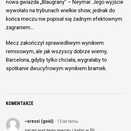
nowa gwiazda „Blaugrany” – Neymar. Jego wyjście
wywołało na trybunach wielkie show, jednak do
końca meczu nie popisał się żadnym efektownym
zagraniem…
Mecz zakończył sprawiedliwym wynikiem
remisowym, ale jak wszyscy dobrze wiemy,
Barcelona, gdyby tylko chciała, wygrałaby to
spotkanie dwucyfrowym wynikiem bramek.
KOMENTARZE
~sressi (gość)
- 13 lat temu
żal mi jest tego meczu i ludzi w PL