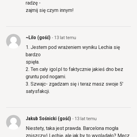
radzę -
zajmij się czym innym!
~Lilo (gość)
- 13 lat temu
1. Jestem pod wrażeniem wyniku Lechia się
bardzo
spięła.
2. Ten cały igol.pl to faktycznie jakieś dno bez
gruntu pod nogami.
3. Szwajc- zgadzam się i teraz masz swoje 5'
satysfakcji.
Jakub Sośnicki (gość)
- 13 lat temu
Niestety, taka jest prawda. Barcelona mogła
zniszczyć Lechię, ale jak by to wyglądało? Mecz