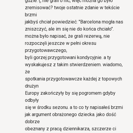
gdzie. (; nie grali o nic, więc można go było
zremisować? twoje ostatnie zdanie w tekście
brzmi
jakbyś chciał powiedzieć: "Barcelona mogła nas
zniszczyć, ale im się nie do końca chciało".
można było napisać, że grali rezerwą, nie
rozpoczęli jeszcze w pełni okresu
przygotowawczego,
byli gorzej przygotowani kondycyjnie. a ty
wyskakujesz z takim stwierdzeniem. wiadomo,
że
spotkania przygotowawcze każdej z topowych
drużyn
Europy zakończyły by się pogromem gdyby
odbyły
się w środku sezonu. a to co ty napisałeś brzmi
jak argument obrażonego dziecka. jako dość
dobrze
obeznany z pracą dziennikarza, szczerze ci