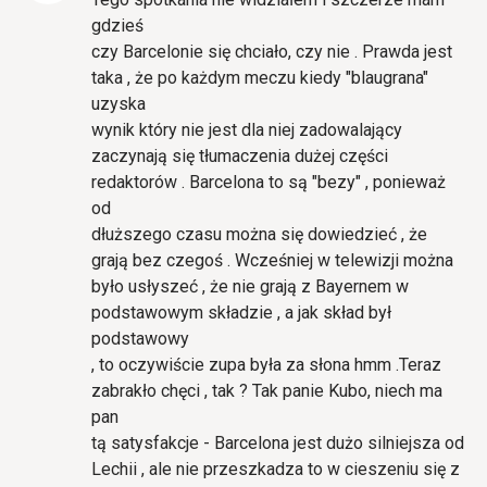
gdzieś
czy Barcelonie się chciało, czy nie . Prawda jest
taka , że po każdym meczu kiedy "blaugrana"
uzyska
wynik który nie jest dla niej zadowalający
zaczynają się tłumaczenia dużej części
redaktorów . Barcelona to są "bezy" , ponieważ
od
dłuższego czasu można się dowiedzieć , że
grają bez czegoś . Wcześniej w telewizji można
było usłyszeć , że nie grają z Bayernem w
podstawowym składzie , a jak skład był
podstawowy
, to oczywiście zupa była za słona hmm .Teraz
zabrakło chęci , tak ? Tak panie Kubo, niech ma
pan
tą satysfakcje - Barcelona jest dużo silniejsza od
Lechii , ale nie przeszkadza to w cieszeniu się z