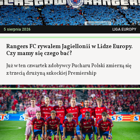
5 sierpnia 2026
LIGA EUROPY
Rangers FC rywalem Jagiellonii w Lidze Europy.
Czy mamy się czego bać?
Już w ten czwartek zdobywcy Pucharu Polski zmierzą się
z trzecią drużyną szkockiej Premiership