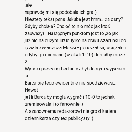
,ale
naprawdę mi się podobała ich gra :)
Niestety tekst pana Jakuba jest hmm... żałosny?
Gdyby chciała? Chcieć to nie móc jak ktoś
zauważył... Następnym punktem jest to ,że jak
już nie na dużym luzie tylko na braku szacunku do
rywala zwłaszcza Messi - poruszał się ociężale i
gdyby go oceniano (w skali 1-10) dostałby może
2...
Wysoki pressing Lechii też był dobrym wyjściem
,a
Barca się tego ewidentnie nie spodziewała...
Nawet
jeśli Barca by mogła wygrać i 10-0 to jednak
zremisowała i to fartownie :)
A szanownemu redaktorowi nie grozi kariera
dziennikarza czy też publicysty :)