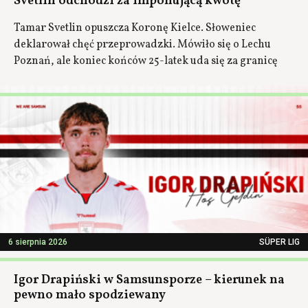
Svetlin odchodzi za imponującą kwotę
Tamar Svetlin opuszcza Koronę Kielce. Słoweniec
deklarował chęć przeprowadzki. Mówiło się o Lechu
Poznań, ale koniec końców 25-latek uda się za granicę
6 sierpnia 2026
SÜPER LIG
Igor Drapiński w Samsunsporze – kierunek na
pewno mało spodziewany