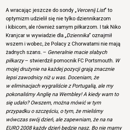
A wracając jeszcze do sondy „
Vercenij List
” to
optymizm udzielił się nie tylko dziennikarzom
i kibicom, ale również samym piłkarzom. I tak Niko
Kranjcar w wywiadzie dla „
Dziennika
” oznajmił
wszem i wobec, że Polacy z Chorwatami nie mają
żadnych szans. –
Generalnie macie słabych
piłkarzy
– stwierdził pomocnik FC Portsmouth.
W
mojej drużynie na każdej pozycji grają znacznie
lepsi zawodnicy niż u was. Doceniam, że
w eliminacjach wygraliście z Portugalią, ale my
pokonaliśmy Anglię na Wembley! A kiedy wam to
się udało? Owszem, można mówić w tym
przypadku o szczęściu, o tym, że mieliśmy
wówczas swój dzień, ale zapewniam, że na na
EURO 2008 każdy dzień będzie nasz. Bo nie mamy