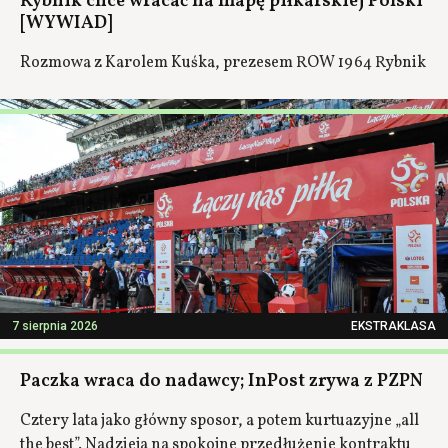
Rybnik chce wracać na mapę piłkarskiej Polski
[WYWIAD]
Rozmowa z Karolem Kuśka, prezesem ROW 1964 Rybnik
7 sierpnia 2026
EKSTRAKLASA
Paczka wraca do nadawcy; InPost zrywa z PZPN
Cztery lata jako główny sposor, a potem kurtuazyjne „all
the best”. Nadzieja na spokojne przedłużenie kontraktu