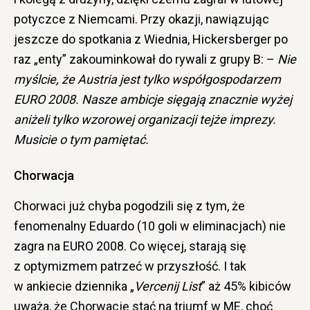
potyczce z Niemcami. Przy okazji, nawiązując
jeszcze do spotkania z Wiednia, Hickersberger po
raz „enty” zakouminkował do rywali z grupy B: –
Nie
myślcie, że Austria jest tylko współgospodarzem
EURO 2008. Nasze ambicje sięgają znacznie wyżej
aniżeli tylko wzorowej organizacji tejże imprezy.
Musicie o tym pamiętać.
Chorwacja
Chorwaci już chyba pogodzili się z tym, że
fenomenalny Eduardo (10 goli w eliminacjach) nie
zagra na EURO 2008. Co więcej, starają się
z optymizmem patrzeć w przyszłość. I tak
w ankiecie dziennika „
Vercenij List
” aż 45% kibiców
uważa, że Chorwację stać na triumf w ME, choć