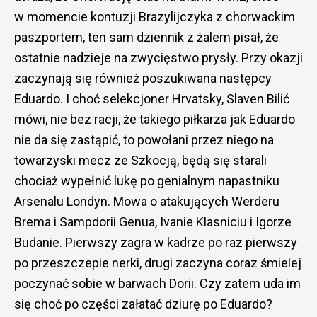
w momencie kontuzji Brazylijczyka z chorwackim
paszportem, ten sam dziennik z żalem pisał, że
ostatnie nadzieje na zwycięstwo prysły. Przy okazji
zaczynają się również poszukiwana następcy
Eduardo. I choć selekcjoner Hrvatsky, Slaven Bilić
mówi, nie bez racji, że takiego piłkarza jak Eduardo
nie da się zastąpić, to powołani przez niego na
towarzyski mecz ze Szkocją, będą się starali
chociaż wypełnić lukę po genialnym napastniku
Arsenalu Londyn. Mowa o atakujących Werderu
Brema i Sampdorii Genua, Ivanie Klasniciu i Igorze
Budanie. Pierwszy zagra w kadrze po raz pierwszy
po przeszczepie nerki, drugi zaczyna coraz śmielej
poczynać sobie w barwach Dorii. Czy zatem uda im
się choć po części załatać dziurę po Eduardo?