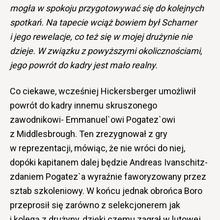
mogła w spokoju przygotowywać się do kolejnych
spotkań. Na tapecie wciąż bowiem był Scharner
i jego rewelacje, co też się w mojej drużynie nie
dzieje. W związku z powyższymi okolicznościami,
jego powrót do kadry jest mało realny.
Co ciekawe, wcześniej Hickersberger umożliwił
powrót do kadry innemu skruszonego
zawodnikowi- Emmanuel`owi Pogatez`owi
z Middlesbrough. Ten zrezygnował z gry
w reprezentacji, mówiąc, że nie wróci do niej,
dopóki kapitanem dalej będzie Andreas Ivanschitz-
zdaniem Pogatez`a wyraźnie faworyzowany przez
sztab szkoleniowy. W końcu jednak obrońca Boro
przeprosił się zarówno z selekcjonerem jak
i kolegą z drużyny, dzięki czemu zagrał w lutowej