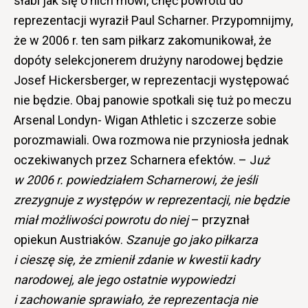
słabi jak się o nich mówi, chęć powrotu do
reprezentacji wyraził Paul Scharner. Przypomnijmy,
że w 2006 r. ten sam piłkarz zakomunikował, że
dopóty selekcjonerem drużyny narodowej będzie
Josef Hickersberger, w reprezentacji występować
nie będzie. Obaj panowie spotkali się tuż po meczu
Arsenal Londyn- Wigan Athletic i szczerze sobie
porozmawiali. Owa rozmowa nie przyniosła jednak
oczekiwanych przez Scharnera efektów. – J
uż
w 2006 r. powiedziałem Scharnerowi, że jeśli
zrezygnuje z występów w reprezentacji, nie będzie
miał możliwości powrotu do niej
– przyznał
opiekun Austriaków.
Szanuje go jako piłkarza
i cieszę się, że zmienił zdanie w kwestii kadry
narodowej, ale jego ostatnie wypowiedzi
i zachowanie sprawiało, że reprezentacja nie