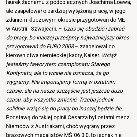
laurek żadnemu z podopiecznych Joachima Loewa,
ale zaapelował o bardziej wytężoną pracę, w jego
zdaniem kluczowym okresie przygotowań do ME
w Austrii i Szwajcarii. –
Czas się obudzić i zabrać
do pracy, bo inaczej prześpmy najważniejszy okres
przygotowań do EURO 2008
– zaapelował do
kierownictwa niemieckiej kadry, Kaiser.
Wciąż
jesteśmy faworytem czempionatu Starego
Kontynetu, ale to wcale nie oznacza, że go
wygramy. Nie imponujemy formą w ostatnim
czasie, ale na nasze szczęście jest jeszcze dużo
czasu, aby wszystko zmienić. Trzeba jednak
solidnie wziąć się do pracy bo inaczej będzie źle.
Podstawą do takiej opinii Cesarza był ostatni mecz
Niemców z Austriakami, choć wygrany przez
brązowych medalistów MŚ`06 3:0, to jednak nie