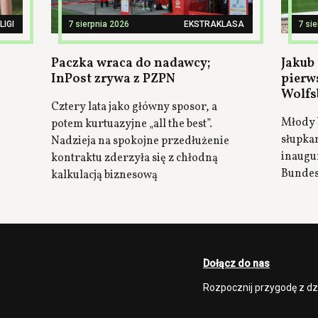
LIGI
7 sierpnia 2026
EKSTRAKLASA
7 si
Paczka wraca do nadawcy;
Jakub 
InPost zrywa z PZPN
pierw
Wolfs
Cztery lata jako główny sposor, a
Młody 
potem kurtuazyjne „all the best”.
słupka
Nadzieja na spokojne przedłużenie
inaugu
kontraktu zderzyła się z chłodną
Bundes
kalkulacją biznesową
Dołącz do nas
Rozpocznij przygodę z d