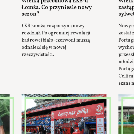
Wielka przebudowa ŁKS-u
Wielki
Łomża. Co przyniesie nowy
zastą
sezon?
sylwe
ŁKS Łomża rozpoczyna nowy
Nowym 
rozdział. Po ogromnej rewolucji
został 
kadrowej biało-czerwoni muszą
Portuga
odnaleźć się w nowej
wychow
rzeczywistości.
przesz
młodzi
Portuga
Celticu
szans n