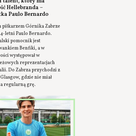
 talent, który ma
pić Hellebranda –
tka Paulo Bernardo
piłkarzem Górnika Zabrze
24-letni Paulo Bernardo.
lski pomocnik jest
ankiem Benfiki, a w
łości występował w
eżowych reprezentacjach
lii. Do Zabrza przychodzi z
 Glasgow, gdzie nie miał
a regularną grę.