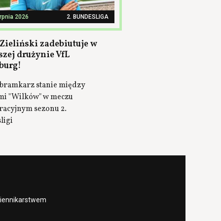
erpnia 2026
2. BUNDESLIGA
Zieliński zadebiutuje w
szej drużynie VfL
burg!
bramkarz stanie między
mi "Wilków" w meczu
racyjnym sezonu 2.
ligi
ziennikarstwem