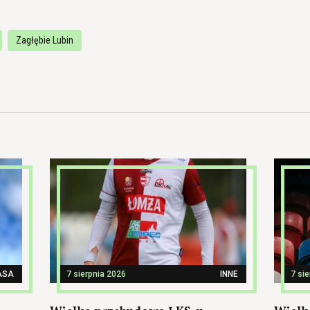
Zagłębie Lubin
ASA
7 sierpnia 2026
INNE
7 si