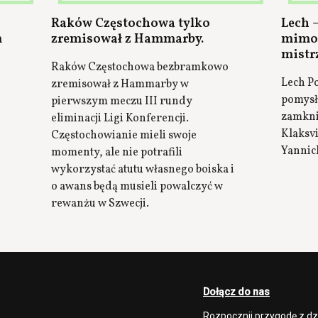
Raków Częstochowa tylko
Lech 
m
zremisował z Hammarby.
mimo 
mistr
Raków Częstochowa bezbramkowo
Lech P
zremisował z Hammarby w
pomysł
pierwszym meczu III rundy
zamkni
eliminacji Ligi Konferencji.
Klaksvi
Częstochowianie mieli swoje
Yannic
momenty, ale nie potrafili
wykorzystać atutu własnego boiska i
o awans będą musieli powalczyć w
rewanżu w Szwecji.
Dołącz do nas
Rozpocznij przygodę z d