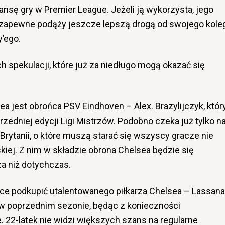
ansę gry w Premier League. Jeżeli ją wykorzysta, jego
zapewne podąży jeszcze lepszą drogą od swojego kole
y’ego.
ch spekulacji, które już za niedługo mogą okazać się
sea jest obrońca PSV Eindhoven – Alex. Brazylijczyk, któr
zedniej edycji Ligi Mistrzów. Podobno czeka już tylko n
Brytanii, o które muszą starać się wszyscy gracze nie
kiej. Z nim w składzie obrona Chelsea będzie się
a niż dotychczas.
 podkupić utalentowanego piłkarza Chelsea – Lassana
le w poprzednim sezonie, będąc z konieczności
 22-latek nie widzi większych szans na regularne