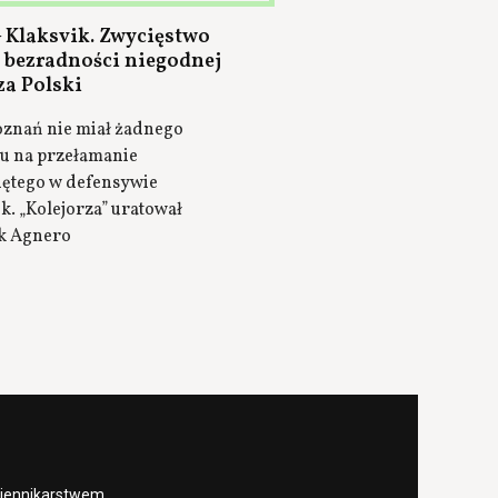
– Klaksvik. Zwycięstwo
bezradności niegodnej
za Polski
oznań nie miał żadnego
u na przełamanie
ętego w defensywie
k. „Kolejorza” uratował
k Agnero
ziennikarstwem