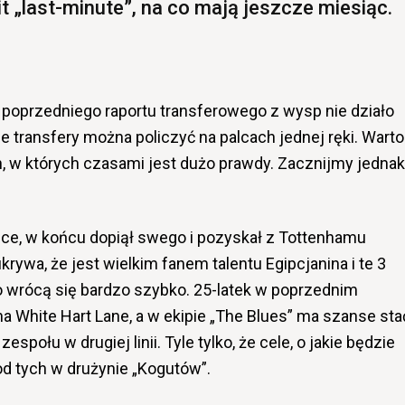
t „last-minute”, na co mają jeszcze miesiąc.
 poprzedniego raportu transferowego z wysp nie działo
ne transfery można policzyć na palcach jednej ręki. Warto
h, w których czasami jest dużo prawdy. Zacznijmy jednak
ce, w końcu dopiął swego i pozyskał z Tottenhamu
rywa, że jest wielkim fanem talentu Egipcjanina i te 3
o wrócą się bardzo szybko. 25-latek w poprzednim
 na White Hart Lane, a w ekipie „The Blues” ma szanse sta
ołu w drugiej linii. Tyle tylko, że cele, o jakie będzie
d tych w drużynie „Kogutów”.