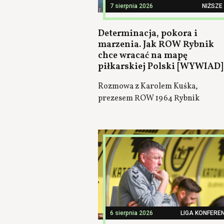
7 sierpnia 2026
NIŻSZE 
Determinacja, pokora i
marzenia. Jak ROW Rybnik
chce wracać na mapę
piłkarskiej Polski [WYWIAD]
Rozmowa z Karolem Kuśka,
prezesem ROW 1964 Rybnik
6 sierpnia 2026
LIGA KONFEREN