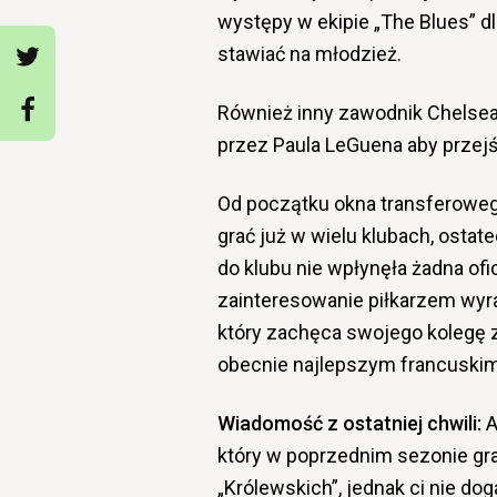
występy w ekipie „The Blues” d
stawiać na młodzież.
Również inny zawodnik Chelsea
przez Paula LeGuena aby przejś
Od początku okna transferowego
grać już w wielu klubach, osta
do klubu nie wpłynęła żadna ofi
zainteresowanie piłkarzem wyrazi
który zachęca swojego kolegę z 
obecnie najlepszym francuskim
Wiadomość z ostatniej chwili:
A
który w poprzednim sezonie gra
„Królewskich”, jednak ci nie do