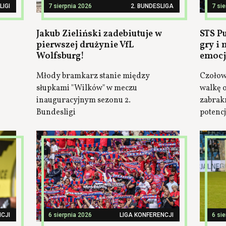
LIGI
7 sierpnia 2026
2. BUNDESLIGA
7 si
Jakub Zieliński zadebiutuje w
STS P
pierwszej drużynie VfL
gry i
Wolfsburg!
emocj
Młody bramkarz stanie między
Czołow
słupkami "Wilków" w meczu
walkę o
inauguracyjnym sezonu 2.
zabrak
Bundesligi
potenc
CJI
6 sierpnia 2026
LIGA KONFERENCJI
6 si