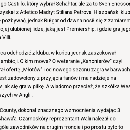
go Castillo, który wybrał Schahtar, ale za to Sven Ericsso
yskał z Atletico Madryt Stiliana Petrova. Hiszpański klu
 pozbywać, jednak Bułgar od dawna nosił się z zamiare
jej ulubionej lidze, jaką jest Premiership, i gdzie gra jeg
Villi.
ńca odchodzić z klubu, w końcu jednak zaszokował
 ambicji. O kim mowa? O weteranie „Kanonierów” czyli
brał ofertę „Młotów” i od nowego sezonu zagra w barwach
st zadowolony z przyjęcia fanów i ma nadzieje na
ak się gra w piłkę. A wiadomo przecież, że szkółka We
zych w Anglii.
 County, dokonał znacznego wzmocnienia wydając 3
hawa’a. Czarnoskóry reprezentant Walii należał do
góle zawodników na drugim froncie i po prostu było to