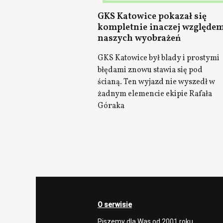
GKS Katowice pokazał się
kompletnie inaczej względe
naszych wyobrażeń
GKS Katowice był blady i prostymi
błędami znowu stawia się pod
ścianą. Ten wyjazd nie wyszedł w
żadnym elemencie ekipie Rafała
Góraka
O serwisie
Piszemy dla Was od 2001 roku