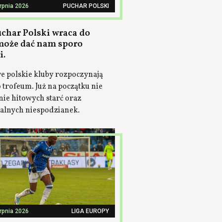
erpnia 2026
PUCHAR POLSKI
uchar Polski wraca do
 może dać nam sporo
i.
e polskie kluby rozpoczynają
 trofeum. Już na początku nie
nie hitowych starć oraz
jalnych niespodzianek.
erpnia 2026
LIGA EUROPY