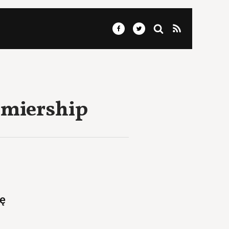
remiership
ię