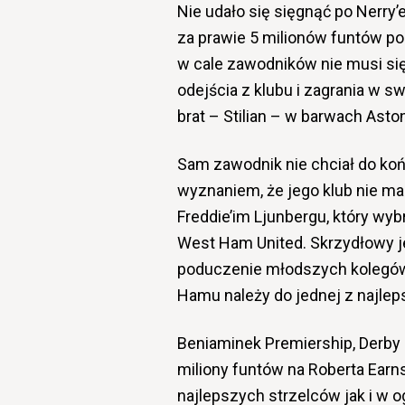
Nie udało się sięgnąć po Nerry’e
za prawie 5 milionów funtów poz
w cale zawodników nie musi się
odejścia z klubu i zagrania w swo
brat – Stilian – w barwach Aston 
Sam zawodnik nie chciał do ko
wyznaniem, że jego klub nie ma
Freddie’im Ljunbergu, który wy
West Ham United. Skrzydłowy je
poduczenie młodszych kolegów j
Hamu należy do jednej z najleps
Beniaminek Premiership, Derby
miliony funtów na Roberta Earns
najlepszych strzelców jak i w o