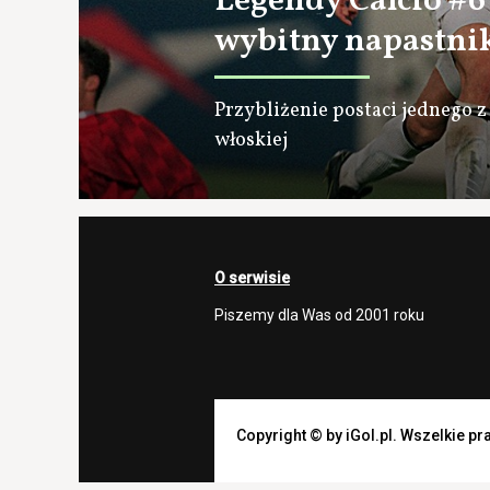
Legendy Calcio #6 
wybitny napastni
Przybliżenie postaci jednego 
włoskiej
O serwisie
Piszemy dla Was od 2001 roku
Copyright © by iGol.pl. Wszelkie p