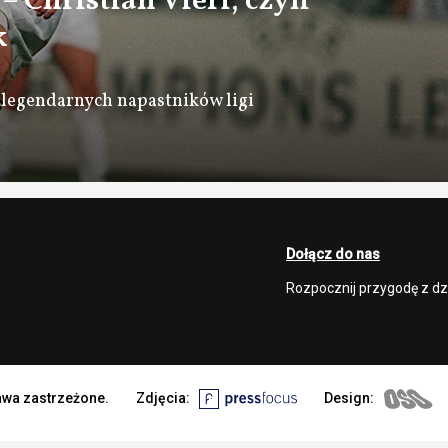
– Christian Vieri, czyli
k
z legendarnych napastników ligi
Dołącz do nas
Rozpocznij przygodę z d
rawa zastrzeżone.
Zdjęcia:
Design: