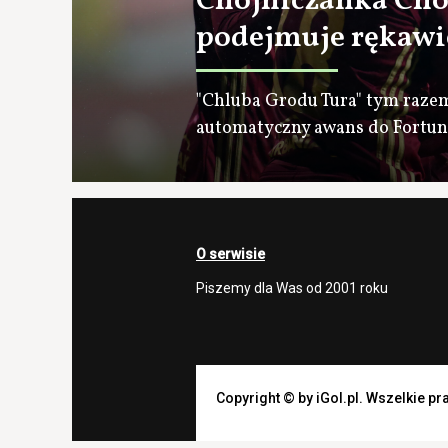
Chojniczanka Cho
podejmuje rękawi
"Chluba Grodu Tura" tym razem
automatyczny awans do Fortuna
O serwisie
Piszemy dla Was od 2001 roku
Copyright © by iGol.pl. Wszelkie p