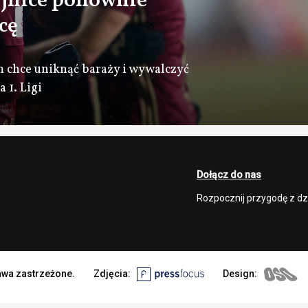
jnice ponownie
cę
 chce uniknąć baraży i wywalczyć
 1. Ligi
Dołącz do nas
Rozpocznij przygodę z d
rawa zastrzeżone.
Zdjęcia:
Design: