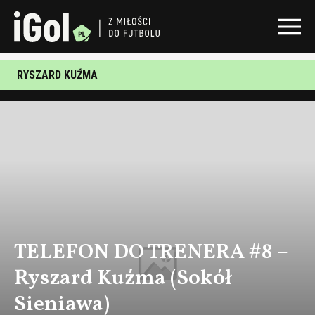
RYSZARD KUŹMA
TELEFON DO TRENERA #8 –
Ryszard Kuźma (Sokół
Sieniawa)