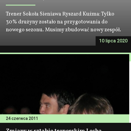
Trener Sokoła Sieniawa Ryszard Kuźma: Tylko
30% drużyny zostało na przygotowania do
nowego sezonu. Musimy zbudować nowy zespół.
10 lipca 2020
24 czerwca 2011