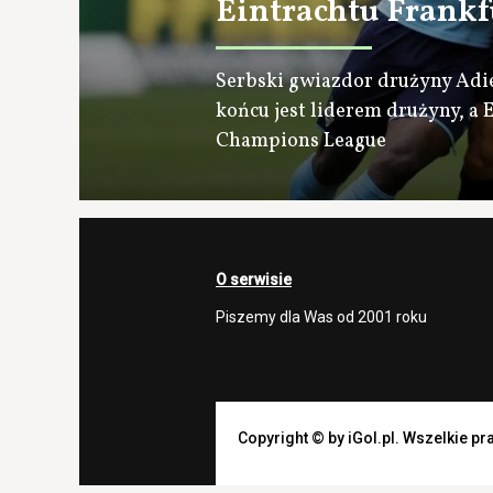
Eintrachtu Frankf
Serbski gwiazdor drużyny Adi
końcu jest liderem drużyny, a 
Champions League
O serwisie
Piszemy dla Was od 2001 roku
Copyright © by iGol.pl. Wszelkie p