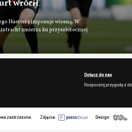
urt wrócił
ego Huettera imponuje wiosną. W
Eintracht zmierza ku przyszłorocznej
Dołącz do nas
Rozpocznij przygodę z d
rawa zastrzeżone.
Zdjęcia:
Design: