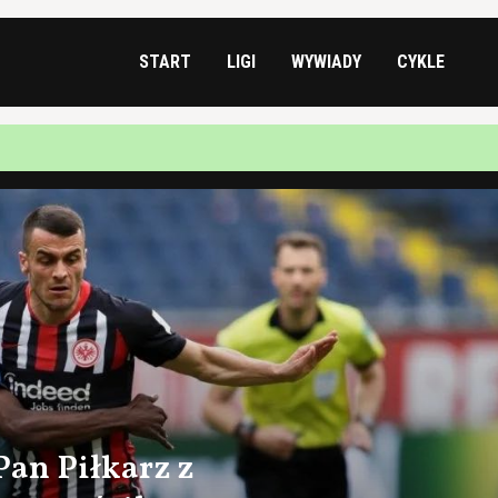
START
LIGI
WYWIADY
CYKLE
 Pan Piłkarz z