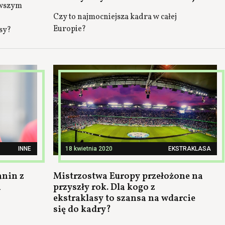
rwszym
Czy to najmocniejsza kadra w całej
Europie?
sy?
INNE
18 kwietnia 2020
EKSTRAKLASA
anin z
Mistrzostwa Europy przełożone na
h
przyszły rok. Dla kogo z
ekstraklasy to szansa na wdarcie
się do kadry?
n