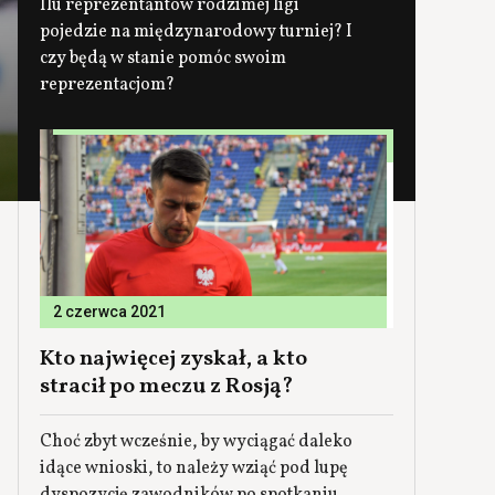
Ilu reprezentantów rodzimej ligi
pojedzie na międzynarodowy turniej? I
czy będą w stanie pomóc swoim
reprezentacjom?
2 czerwca 2021
Kto najwięcej zyskał, a kto
stracił po meczu z Rosją?
Choć zbyt wcześnie, by wyciągać daleko
idące wnioski, to należy wziąć pod lupę