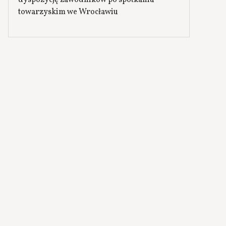
dyspozycję zawodników po spotkaniu
towarzyskim we Wrocławiu