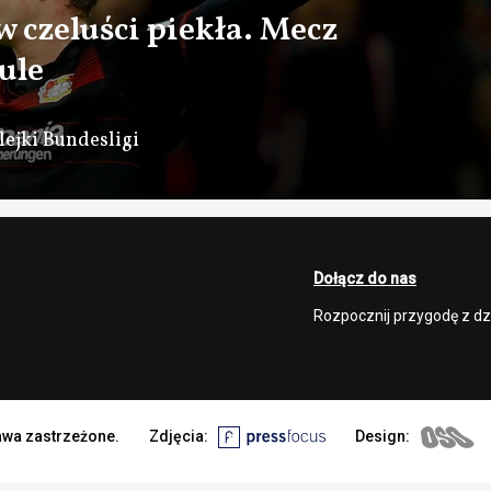
w czeluści piekła. Mecz
ule
ejki Bundesligi
Dołącz do nas
Rozpocznij przygodę z d
rawa zastrzeżone.
Zdjęcia:
Design: