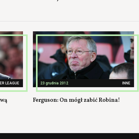
ER LEAGUE
23 grudnia 2012
INNE
ową
Ferguson: On mógł zabić Robina!