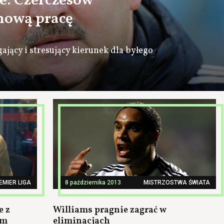
e: Czerczesow
 nową pracę
jący i stresujący kierunek dla byłego
EMIER LIGA
8 października 2013
MISTRZOSTWA ŚWIATA
e z
Williams pragnie zagrać w
em
eliminacjach