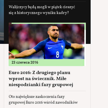
Walijczycy będą mogli w piątek cieszyć
się z historycznego wyniku kadry?
23 czerwca 2016
Euro 2016: Z drugiego planu
wprost na świecznik. Miłe
niespodzianki fazy grupowej
Oto największe zaskoczenia fazy
grupowej Euro 2016 wśród zawodników