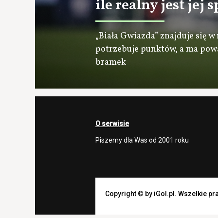
ile realny jest jej
„Biała Gwiazda” znajduje się 
potrzebuje punktów, a ma po
bramek
O serwisie
Piszemy dla Was od 2001 roku
Copyright © by iGol.pl. Wszelkie p