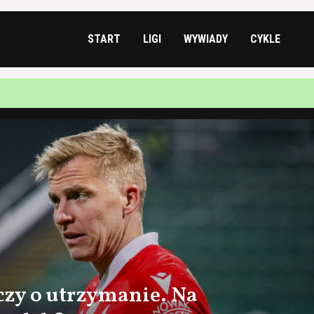
START
LIGI
WYWIADY
CYKLE
czy o utrzymanie. Na