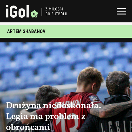
ARTEM SHABANOV
Drużyna niedoskonała.
Legia ma problem z
obrońcami