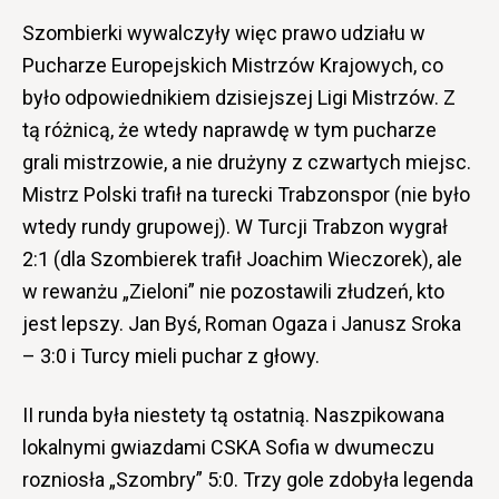
Szombierki wywalczyły więc prawo udziału w
Pucharze Europejskich Mistrzów Krajowych, co
było odpowiednikiem dzisiejszej Ligi Mistrzów. Z
tą różnicą, że wtedy naprawdę w tym pucharze
grali mistrzowie, a nie drużyny z czwartych miejsc.
Mistrz Polski trafił na turecki Trabzonspor (nie było
wtedy rundy grupowej). W Turcji Trabzon wygrał
2:1 (dla Szombierek trafił Joachim Wieczorek), ale
w rewanżu „Zieloni” nie pozostawili złudzeń, kto
jest lepszy. Jan Byś, Roman Ogaza i Janusz Sroka
– 3:0 i Turcy mieli puchar z głowy.
II runda była niestety tą ostatnią. Naszpikowana
lokalnymi gwiazdami CSKA Sofia w dwumeczu
rozniosła „Szombry” 5:0. Trzy gole zdobyła legenda