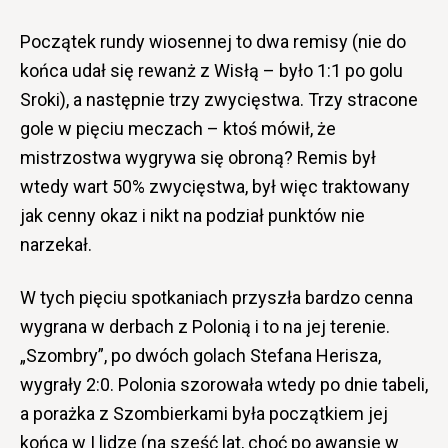
Początek rundy wiosennej to dwa remisy (nie do
końca udał się rewanż z Wisłą – było 1:1 po golu
Sroki), a następnie trzy zwycięstwa. Trzy stracone
gole w pięciu meczach – ktoś mówił, że
mistrzostwa wygrywa się obroną? Remis był
wtedy wart 50% zwycięstwa, był więc traktowany
jak cenny okaz i nikt na podział punktów nie
narzekał.
W tych pięciu spotkaniach przyszła bardzo cenna
wygrana w derbach z Polonią i to na jej terenie.
„Szombry”, po dwóch golach Stefana Herisza,
wygrały 2:0. Polonia szorowała wtedy po dnie tabeli,
a porażka z Szombierkami była początkiem jej
końca w I lidze (na sześć lat, choć po awansie w