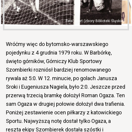
Sport (zbiory Biblioteki Śląskiej)
Wróćmy więc do bytomsko-warszawskiego
pojedynku z 4 grudnia 1979 roku. W Barbórkę,
święto górników, Górniczy Klub Sportowy
Szombierki rozniósł bardziej renomowanego
rywala aż 5:0. W 12. minucie, po golach Janusza
Sroki i Eugeniusza Nagiela, było 2:0. Jeszcze przed
przerwą trzecią bramkę dołożył Roman Ogaza. Ten
sam Ogaza w drugiej połowie dołożył dwa trafienia.
Poniżej zestawienie ocen piłkarzy z katowickiego
Sportu. Najwyższą notę dostał tylko Ogaza, a
reszta ekipy Szombierek dostała szóstki i