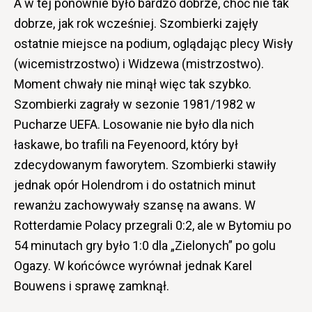
A w tej ponownie było bardzo dobrze, choć nie tak
dobrze, jak rok wcześniej. Szombierki zajęły
ostatnie miejsce na podium, oglądając plecy Wisły
(wicemistrzostwo) i Widzewa (mistrzostwo).
Moment chwały nie minął więc tak szybko.
Szombierki zagrały w sezonie 1981/1982 w
Pucharze UEFA. Losowanie nie było dla nich
łaskawe, bo trafili na Feyenoord, który był
zdecydowanym faworytem. Szombierki stawiły
jednak opór Holendrom i do ostatnich minut
rewanżu zachowywały szansę na awans. W
Rotterdamie Polacy przegrali 0:2, ale w Bytomiu po
54 minutach gry było 1:0 dla „Zielonych” po golu
Ogazy. W końcówce wyrównał jednak Karel
Bouwens i sprawę zamknął.