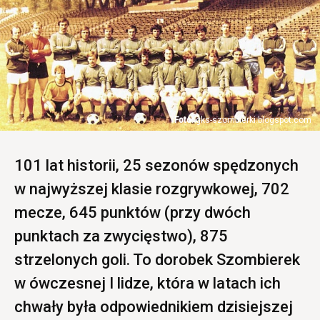
gks-szombierki.blogspot.com
101 lat historii, 25 sezonów spędzonych
w najwyższej klasie rozgrywkowej, 702
mecze, 645 punktów (przy dwóch
punktach za zwycięstwo), 875
strzelonych goli. To dorobek Szombierek
w ówczesnej I lidze, która w latach ich
chwały była odpowiednikiem dzisiejszej