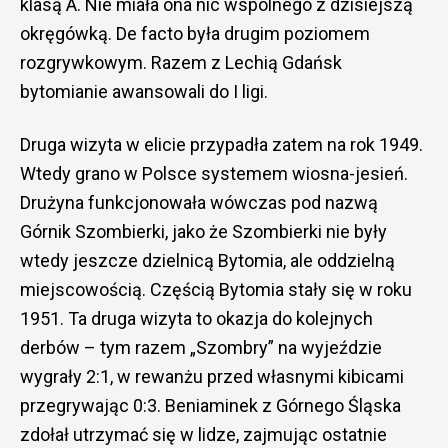
klasą A. Nie miała ona nic wspólnego z dzisiejszą
okręgówką. De facto była drugim poziomem
rozgrywkowym. Razem z Lechią Gdańsk
bytomianie awansowali do I ligi.
Druga wizyta w elicie przypadła zatem na rok 1949.
Wtedy grano w Polsce systemem wiosna-jesień.
Drużyna funkcjonowała wówczas pod nazwą
Górnik Szombierki, jako że Szombierki nie były
wtedy jeszcze dzielnicą Bytomia, ale oddzielną
miejscowością. Częścią Bytomia stały się w roku
1951. Ta druga wizyta to okazja do kolejnych
derbów – tym razem „Szombry” na wyjeździe
wygrały 2:1, w rewanżu przed własnymi kibicami
przegrywając 0:3. Beniaminek z Górnego Śląska
zdołał utrzymać się w lidze, zajmując ostatnie