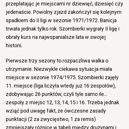
przeplatając je miejscami nr dziewięć, dziesięć czy
jedenaście. Powolny zjazd zakończył się kolejnym
spadkiem do II ligi w sezonie 1971/1972. Banicja
trwała jednak tylko rok. Szombierki wygrały II ligę i
obrały kurs na najwspanialsze lata w swojej
historii.
Pierwsze trzy sezony to rozpaczliwa walka o
utrzymanie. Niezwykle ciekawa sytuacja miała
miejsce w sezonie 1974/1975. Szombierki zajęły
11. miejsce (liga liczyła wtedy już 16 zespołów),
zdobywając 26 punktów, czyli tyle samo ile…
zespoły z miejsc 12, 13, 14, 15 i 16. Trzeba jednak
wziąć pod uwagę fakt, że ówczesne zasady
punktacji (2 za zwycięstwo, 1 za remis)
zmniejszały różnice w tabeli między drużynami i