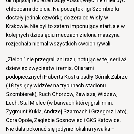
olimpijską reprezentację Polski, więc nie mieli być
chłopcami do bicia. Na początek ligi Szombierki
dostały jednak czwórkę do zera od Wisły w
Krakowie. Nie był to zatem imponujący start, ale w
kolejnych dziesięciu meczach zielona maszyna
rozjechała niemal wszystkich swoich rywali.
„Zieloni” nie przegrali ani razu, notując w tej serii aż
dziewięć zwycięstw i remis. Ofiarami
podopiecznych Huberta Kostki padły Górnik Zabrze
(18 tysięcy widzów na trybunach stadionu
Szombierek), Ruch Chorzów, Zawisza, Widzew,
Lech, Stal Mielec (w barwach której grali m.in.
Zygmunt Kukla, Andrzej Szarmach i Grzegorz Lato),
Odra Opole, Zagłębie Sosnowiec i GKS Katowice.
Nie dała pokonać się jedynie lokalna rywalka –