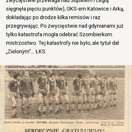
zwycięstwie przewaga nad Śląskiem i Legią
sięgnęła pięciu punktów), GKS-em Katowice i Arką,
dokładając po drodze kilka remisów i raz
przegrywając. Po zwycięstwie nad gdynianami już
tylko katastrofa mogła odebrać Szombierkom
mistrzostwo. Tej katastrofy nie było, ale tytuł dał
„Zielonym”… ŁKS.