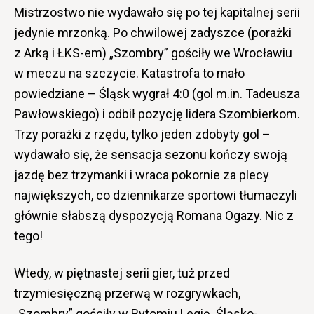
Mistrzostwo nie wydawało się po tej kapitalnej serii
jedynie mrzonką. Po chwilowej zadyszce (porażki
z Arką i ŁKS-em) „Szombry” gościły we Wrocławiu
w meczu na szczycie. Katastrofa to mało
powiedziane – Śląsk wygrał 4:0 (gol m.in. Tadeusza
Pawłowskiego) i odbił pozycję lidera Szombierkom.
Trzy porażki z rzędu, tylko jeden zdobyty gol –
wydawało się, że sensacja sezonu kończy swoją
jazdę bez trzymanki i wraca pokornie za plecy
największych, co dziennikarze sportowi tłumaczyli
głównie słabszą dyspozycją Romana Ogazy. Nic z
tego!
Wtedy, w piętnastej serii gier, tuż przed
trzymiesięczną przerwą w rozgrywkach,
„Szombry” gościły w Bytomiu Legię. Śląsko-