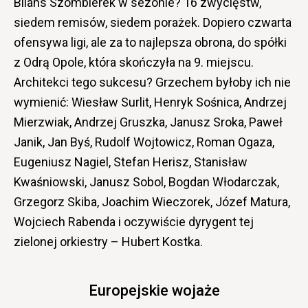
Bilans Szombierek w sezonie? 16 zwycięstw,
siedem remisów, siedem porażek. Dopiero czwarta
ofensywa ligi, ale za to najlepsza obrona, do spółki
z Odrą Opole, która skończyła na 9. miejscu.
Architekci tego sukcesu? Grzechem byłoby ich nie
wymienić: Wiesław Surlit, Henryk Sośnica, Andrzej
Mierzwiak, Andrzej Gruszka, Janusz Sroka, Paweł
Janik, Jan Byś, Rudolf Wojtowicz, Roman Ogaza,
Eugeniusz Nagiel, Stefan Herisz, Stanisław
Kwaśniowski, Janusz Sobol, Bogdan Włodarczak,
Grzegorz Skiba, Joachim Wieczorek, Józef Matura,
Wojciech Rabenda i oczywiście dyrygent tej
zielonej orkiestry – Hubert Kostka.
Europejskie wojaże