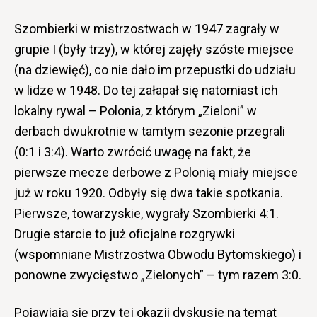
Szombierki w mistrzostwach w 1947 zagrały w
grupie I (były trzy), w której zajęły szóste miejsce
(na dziewięć), co nie dało im przepustki do udziału
w lidze w 1948. Do tej załapał się natomiast ich
lokalny rywal – Polonia, z którym „Zieloni” w
derbach dwukrotnie w tamtym sezonie przegrali
(0:1 i 3:4). Warto zwrócić uwagę na fakt, że
pierwsze mecze derbowe z Polonią miały miejsce
już w roku 1920. Odbyły się dwa takie spotkania.
Pierwsze, towarzyskie, wygrały Szombierki 4:1.
Drugie starcie to już oficjalne rozgrywki
(wspomniane Mistrzostwa Obwodu Bytomskiego) i
ponowne zwycięstwo „Zielonych” – tym razem 3:0.
Pojawiają się przy tej okazji dyskusje na temat