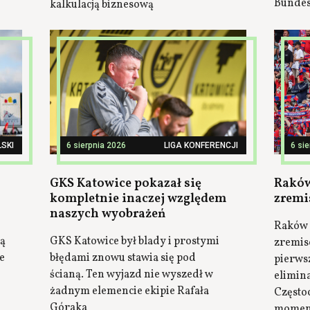
Bundes
kalkulacją biznesową
SKI
6 sierpnia 2026
LIGA KONFERENCJI
6 si
GKS Katowice pokazał się
Raków
kompletnie inaczej względem
zremi
naszych wyobrażeń
Raków 
ją
GKS Katowice był blady i prostymi
zremis
e
błędami znowu stawia się pod
pierws
ścianą. Ten wyjazd nie wyszedł w
elimina
żadnym elemencie ekipie Rafała
Często
Góraka
momenty