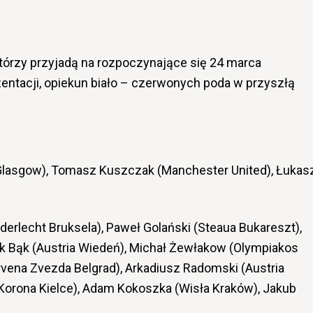
tórzy przyjadą na rozpoczynające się 24 marca
entacji, opiekun biało – czerwonych poda w przyszłą
 Glasgow), Tomasz Kuszczak (Manchester United), Łukas
derlecht Bruksela), Paweł Golański (Steaua Bukareszt),
k Bąk (Austria Wiedeń), Michał Żewłakow (Olympiakos
rvena Zvezda Belgrad), Arkadiusz Radomski (Austria
 Korona Kielce), Adam Kokoszka (Wisła Kraków), Jakub