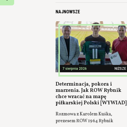
NAJNOWSZE
7 sierpnia 2026
NIŻSZE 
Determinacja, pokora i
marzenia. Jak ROW Rybnik
chce wracać na mapę
piłkarskiej Polski [WYWIAD]
Rozmowa z Karolem Kuśka,
prezesem ROW 1964 Rybnik