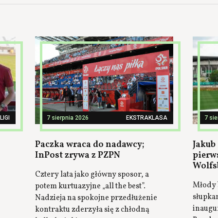
LIGI
7 sierpnia 2026
EKSTRAKLASA
7 si
Paczka wraca do nadawcy;
Jakub 
InPost zrywa z PZPN
pierw
Wolfs
Cztery lata jako główny sposor, a
Młody 
potem kurtuazyjne „all the best”.
słupka
Nadzieja na spokojne przedłużenie
inaugu
kontraktu zderzyła się z chłodną