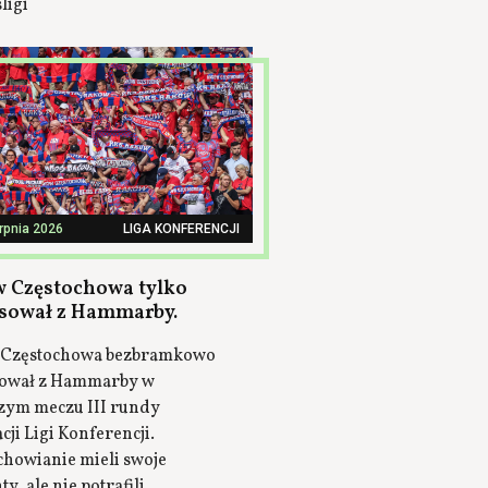
ligi
erpnia 2026
LIGA KONFERENCJI
 Częstochowa tylko
sował z Hammarby.
Częstochowa bezbramkowo
ował z Hammarby w
zym meczu III rundy
cji Ligi Konferencji.
chowianie mieli swoje
, ale nie potrafili