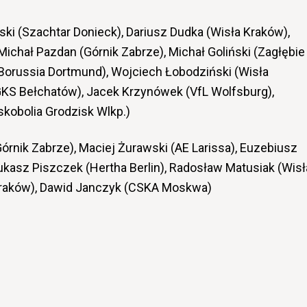
i (Szachtar Donieck), Dariusz Dudka (Wisła Kraków),
ichał Pazdan (Górnik Zabrze), Michał Goliński (Zagłębie
Borussia Dortmund), Wojciech Łobodziński (Wisła
GKS Bełchatów), Jacek Krzynówek (VfL Wolfsburg),
kobolia Grodzisk Wlkp.)
órnik Zabrze), Maciej Żurawski (AE Larissa), Euzebiusz
ukasz Piszczek (Hertha Berlin), Radosław Matusiak (Wisł
Kraków), Dawid Janczyk (CSKA Moskwa)