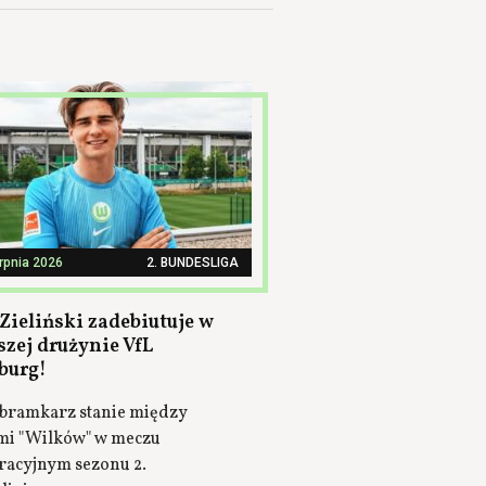
erpnia 2026
2. BUNDESLIGA
Zieliński zadebiutuje w
szej drużynie VfL
burg!
bramkarz stanie między
mi "Wilków" w meczu
racyjnym sezonu 2.