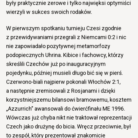
były praktycznie zerowe i tylko najwięksi optymiści
wierzyli w sukces swoich rodaków.
W pierwszym spotkaniu turnieju Czesi zgodnie
z przewidywaniami przegrali z Niemcami 0:2 i nic
nie zapowiadało pozytywnej metamorfozy
podopiecznych Uhrina. Kibice i fachowcy, którzy
skreślili Czechów już po inauguracyjnym
pojedynku, później musieli długo bić się w pierś.
Czerwono-biali najpierw pokonali Włochów 2:1,
a następnie zremisowali z Rosjanami i dzięki
korzystniejszemu bilansowi bramowemu, kosztem
„Azzurrich” awansowali do ćwierćfinału ME 1996.
Wówczas już chyba nikt nie traktował reprezentacji
Czech jako drużynę do bicia. Wręcz przeciwnie, był
to zespół, który prezentował znakomicie