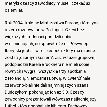
metryki czescy zawodnicy musieli czekać aż
osiem lat.
Rok 2004 i kolejne Mistrzostwa Europy, które tym
razem rozgrywano w Portugalii. Czesi bez
większych trudności poradzili sobie
w eliminacjach, co sprawiło, że na Półwysep
Iberyjski jechali w roli zespołu, który ma szanse
zostać „czarnym koniem”. Już w fazie grupowej
podopieczni Karela Brücknera nie mieli sobie
równych i wygrali wszystkie trzy spotkania
z Holandią, Niemcami i Łotwą. W ćwierćfinale
czerwono-biali nie dali najmniejszych szans
Duńczykom, pokonując ich aż 3:0. Czescy
zawodnicy prezentowali wówczas najładniejszy
futbol, który podobał się kibicom. Fachowcy