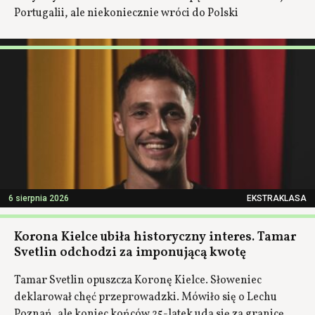
Portugalii, ale niekoniecznie wróci do Polski
6 sierpnia 2026
EKSTRAKLASA
Korona Kielce ubiła historyczny interes. Tamar
Svetlin odchodzi za imponującą kwotę
Tamar Svetlin opuszcza Koronę Kielce. Słoweniec
deklarował chęć przeprowadzki. Mówiło się o Lechu
Poznań, ale koniec końców 25-latek uda się za granicę