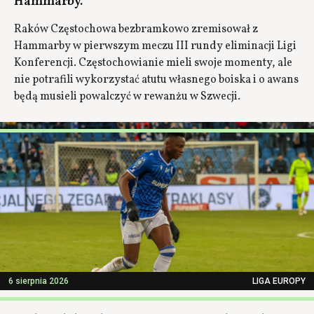
Hammarby.
Raków Częstochowa bezbramkowo zremisował z
Hammarby w pierwszym meczu III rundy eliminacji Ligi
Konferencji. Częstochowianie mieli swoje momenty, ale
nie potrafili wykorzystać atutu własnego boiska i o awans
będą musieli powalczyć w rewanżu w Szwecji.
6 sierpnia 2026
LIGA EUROPY