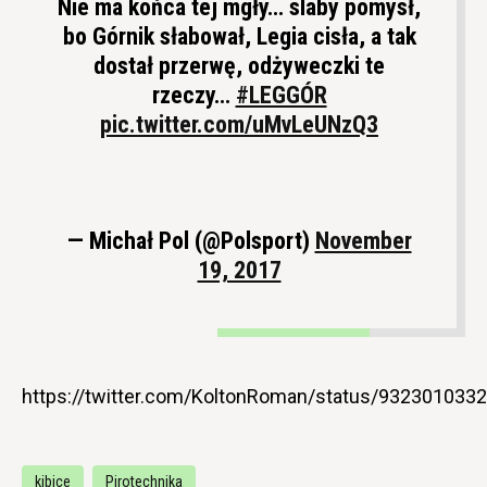
Nie ma końca tej mgły… slaby pomysł,
bo Górnik słabował, Legia cisła, a tak
dostał przerwę, odżyweczki te
rzeczy…
#LEGGÓR
pic.twitter.com/uMvLeUNzQ3
— Michał Pol (@Polsport)
November
19, 2017
https://twitter.com/KoltonRoman/status/932301033
kibice
Pirotechnika