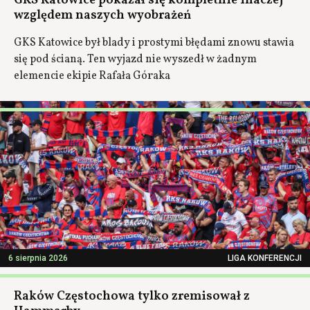
GKS Katowice pokazał się kompletnie inaczej
względem naszych wyobrażeń
GKS Katowice był blady i prostymi błędami znowu stawia
się pod ścianą. Ten wyjazd nie wyszedł w żadnym
elemencie ekipie Rafała Góraka
6 sierpnia 2026
LIGA KONFERENCJI
Raków Częstochowa tylko zremisował z