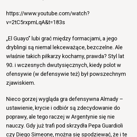
https://www.youtube.com/watch?
v=2tC5rxpmLqA&t=183s
„El Guayo” lubi grać między formacjami, a jego
dryblingi są niemal lekceważące, bezczelne. Ale
właśnie takich piłkarzy kochamy, prawda? Styl lat
90. i wczesnych dwutysięcznych, kiedy polot w
ofensywie (w defensywie też) był powszechnym
zjawiskiem.
Nieco gorzej wygląda gra defensywna Almady –
ustawienie, krycie i odbiór są zdecydowanie do
poprawy, ale tego raczej w Argentynie się nie
nauczy. Gdy już trafi pod skrzydła Pepa Guardioli
czy Diego Simeone, można się spodziewać, że i te