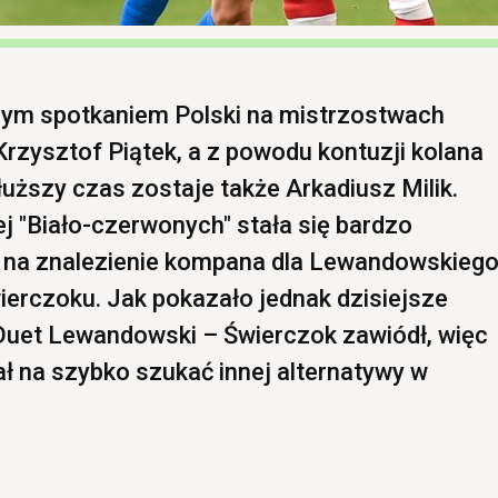
zym spotkaniem Polski na mistrzostwach
Krzysztof Piątek, a z powodu kontuzji kolana
uższy czas zostaje także Arkadiusz Milik.
ej "Biało-czerwonych" stała się bardzo
i na znalezienie kompana dla Lewandowskieg
erczoku. Jak pokazało jednak dzisiejsze
 Duet Lewandowski – Świerczok zawiódł, więc
ł na szybko szukać innej alternatywy w