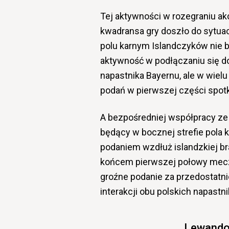
Tej aktywności w rozegraniu a
kwadransa gry doszło do sytuac
polu karnym Islandczyków nie 
aktywność w podłączaniu się d
napastnika Bayernu, ale w wiel
podań w pierwszej części spotka
A bezpośredniej współpracy ze
będący w bocznej strefie pola
podaniem wzdłuż islandzkiej br
końcem pierwszej połowy mecz
groźne podanie za przedostatnie
interakcji obu polskich napastn
Lewandow