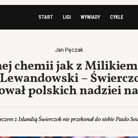
START
LIGI
WYWIADY
CYKLE
Jan Pęczak
ej chemii jak z Milikiem 
 Lewandowski – Świerczo
wał polskich nadziei n
czem z Islandią Świerczok nie przekonał do siebie Paulo So