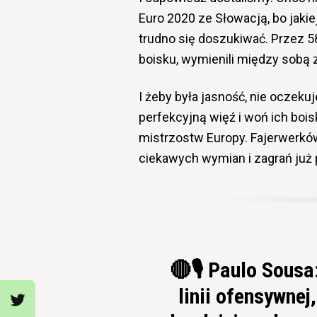
Euro 2020 ze Słowacją, bo jakie
trudno się doszukiwać. Przez 5
boisku, wymienili między sobą 
I żeby była jasność, nie oczeku
perfekcyjną więź i woń ich boi
mistrzostw Europy. Fajerwerków
ciekawych wymian i zagrań już 
🔴🎙 Paulo Sousa
linii ofensywne