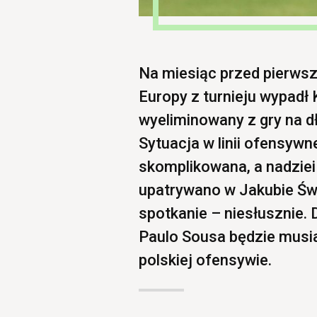
Na miesiąc przed pierws
Europy z turnieju wypadł 
wyeliminowany z gry na dł
Sytuacja w linii ofensywn
skomplikowana, a nadzie
upatrywano w Jakubie Świ
spotkanie – niesłusznie.
Paulo Sousa będzie musia
polskiej ofensywie.