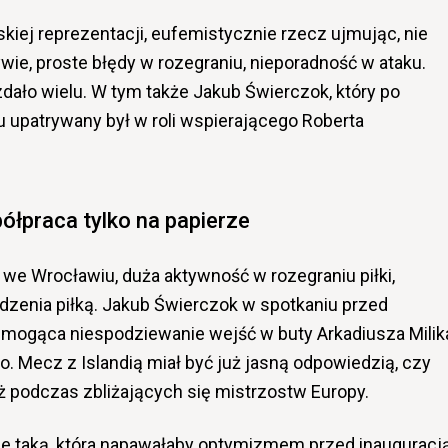
skiej reprezentacji, eufemistycznie rzecz ujmując, nie
ie, proste błędy w rozegraniu, nieporadność w ataku.
dało wielu. W tym także Jakub Świerczok, który po
 upatrywany był w roli wspierającego Roberta
ółpraca tylko na papierze
we Wrocławiu, duża aktywność w rozegraniu piłki,
zenia piłką. Jakub Świerczok w spotkaniu przed
ć mogąca niespodziewanie wejść w buty Arkadiusza Milik
 Mecz z Islandią miał być już jasną odpowiedzią, czy
ż podczas zbliżających się mistrzostw Europy.
ie taką, która napawałaby optymizmem przed inauguracj