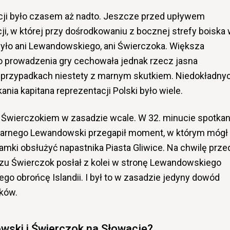
kcji było czasem aż nadto. Jeszcze przed upływem
ji, w której przy dośrodkowaniu z bocznej strefy boiska
było ani Lewandowskiego, ani Świerczoka. Większa
o prowadzenia gry cechowała jednak rzecz jasna
u przypadkach niestety z marnym skutkiem. Niedokładny
nia kapitana reprezentacji Polski było wiele.
 Świerczokiem w zasadzie wcale. W 32. minucie spotkan
 karnego Lewandowski przegapił moment, w którym mógł
amki obsłużyć napastnika Piasta Gliwice. Na chwilę prze
u Świerczok posłał z kolei w stronę Lewandowskiego
go obrońcę Islandii. I był to w zasadzie jedyny dowód
ików.
ski i Świerczok na Słowację?