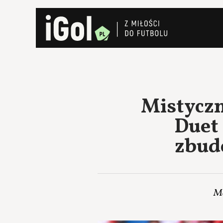
Mistyczn
Duet
zbudo
Me