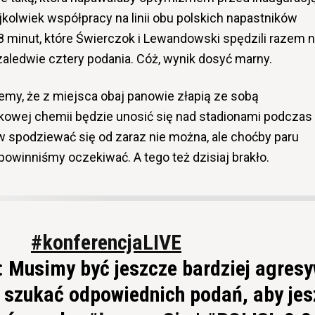
jkolwiek współpracy na linii obu polskich napastników
8 minut, które Świerczok i Lewandowski spędzili razem 
zaledwie cztery podania. Cóż, wynik dosyć marny.
jemy, że z miejsca obaj panowie złapią ze sobą
skowej chemii będzie unosić się nad stadionami podczas
 spodziewać się od zaraz nie można, ale choćby paru
powinniśmy oczekiwać. A tego też dzisiaj brakło.
#konferencjaLIVE
: Musimy być jeszcze bardziej agresy
j, szukać odpowiednich podań, aby je