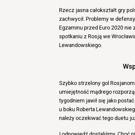
Rzecz jasna całokształt gry pol
zachwycił. Problemy w defensyw
Egzaminu przed Euro 2020 nie z
spotkaniu z Rosją we Wrocławiu
Lewandowskiego.
Wsp
Szybko strzelony gol Rosjanom 
umiejętność mądrego rozporząd
tygodniem jawił się jako posta
u boku Roberta Lewandowskiego.
należy oczekiwać tego duetu ju
I odpowiedź dostaliśmy. Choć n