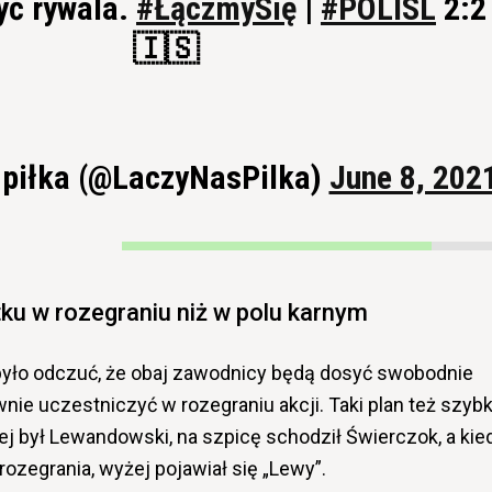
yć rywala.
#ŁączmySię
|
#POLISL
2:2
🇮🇸
 piłka (@LaczyNasPilka)
June 8, 202
ku w rozegraniu niż w polu karnym
yło odczuć, że obaj zawodnicy będą dosyć swobodnie
nie uczestniczyć w rozegraniu akcji. Taki plan też szyb
ej był Lewandowski, na szpicę schodził Świerczok, a kie
rozegrania, wyżej pojawiał się „Lewy”.