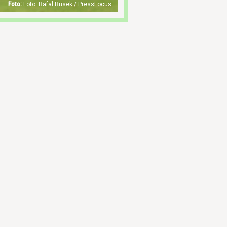
Foto: Rafal Rusek / PressFocus
o