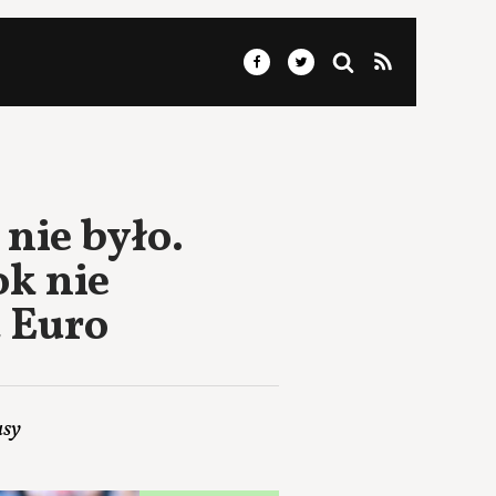
nie było.
k nie
a Euro
usy