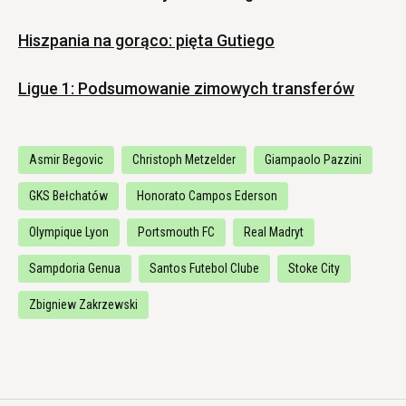
Hiszpania na gorąco: pięta Gutiego
Ligue 1: Podsumowanie zimowych transferów
Asmir Begovic
Christoph Metzelder
Giampaolo Pazzini
GKS Bełchatów
Honorato Campos Ederson
Olympique Lyon
Portsmouth FC
Real Madryt
Sampdoria Genua
Santos Futebol Clube
Stoke City
Zbigniew Zakrzewski